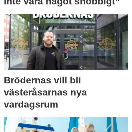
inte vara något snobbigt”
Brödernas vill bli
västeråsarnas nya
vardagsrum