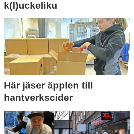
k(l)uckeliku
Här jäser äpplen till
hantverkscider