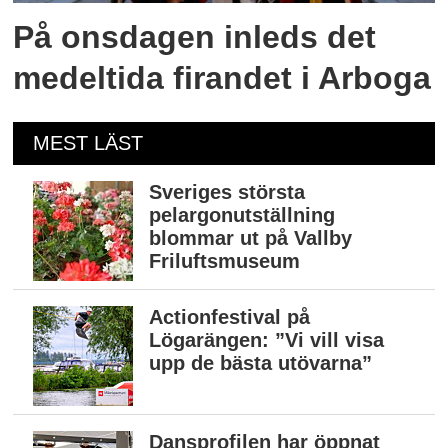
På onsdagen inleds det
medeltida firandet i Arboga
MEST LÄST
Sveriges största
pelargonutställning
blommar ut på Vallby
Friluftsmuseum
Actionfestival på
Lögarängen: ”Vi vill visa
upp de bästa utövarna”
Dansprofilen har öppnat