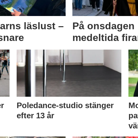
arns läslust –
På onsdagen 
snare
medeltida fir
er
Poledance-studio stänger
Mo
efter 13 år
pa
vä