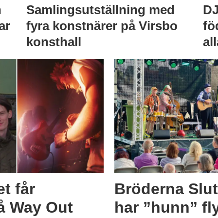
h
Samlingsutställning med
DJ
ar
fyra konstnärer på Virsbo
fö
konsthall
al
t får
Bröderna Slut
på Way Out
har ”hunn” fly