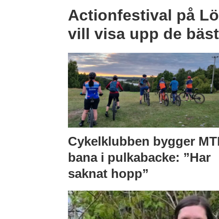
Actionfestival på L
vill visa upp de bäs
Cykelklubben bygger MT
bana i pulkabacke: ”Har
saknat hopp”