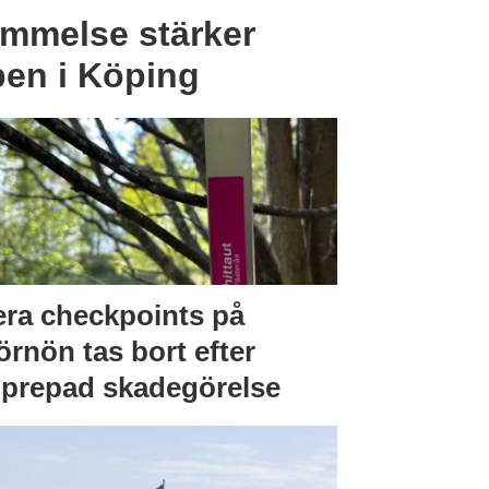
mmelse stärker
pen i Köping
era checkpoints på
örnön tas bort efter
prepad skadegörelse