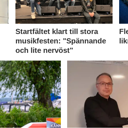
Startfältet klart till stora
Fl
musikfesten: "Spännande
li
och lite nervöst"