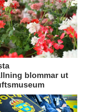
sta
llning blommar ut
luftsmuseum