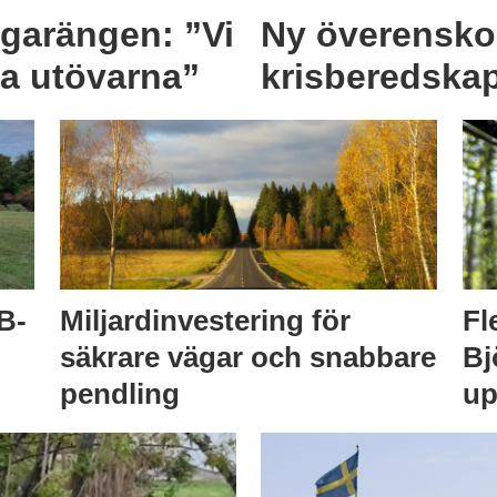
ögarängen: ”Vi
Ny överensko
ta utövarna”
krisberedska
B-
Miljardinvestering för
Fl
säkrare vägar och snabbare
Bj
pendling
up