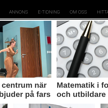
ANNONS
E-TIDNING
OM OSS
HITT
i centrum när
Matematik i f
juder på fars
och utbildare