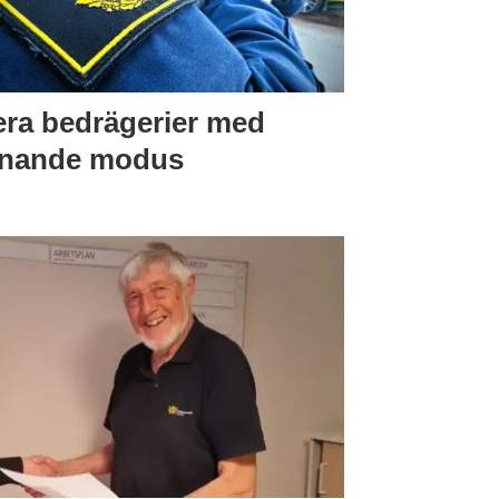
era bedrägerier med
knande modus