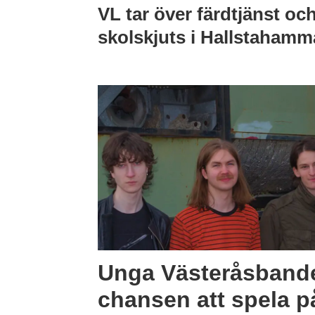
VL tar över färdtjänst oc
skolskjuts i Hallstahamm
Unga Västeråsbande
chansen att spela 