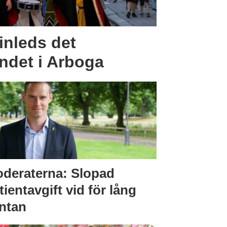
inleds det
andet i Arboga
deraterna: Slopad
tientavgift vid för lång
ntan