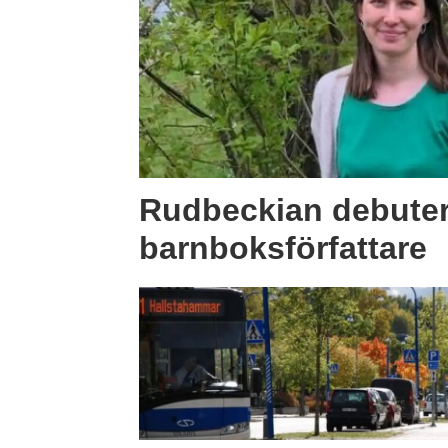
Rudbeckian debute
barnboksförfattare