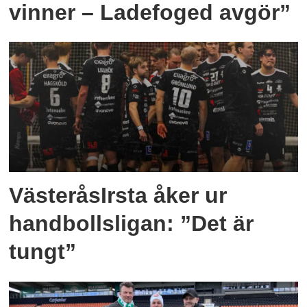
vinner – Ladefoged avgör”
VästeråsIrsta åker ur
handbollsligan: ”Det är
tungt”