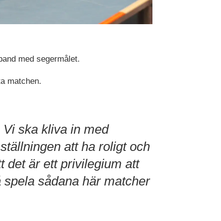
mband med segermålet.
sta matchen.
Vi ska kliva in med
nställningen att ha roligt och
tt det är ett privilegium att
å spela sådana här matcher