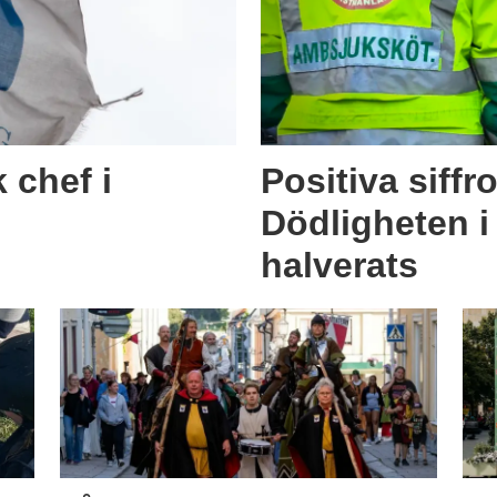
 chef i
Positiva siffro
Dödligheten i
halverats