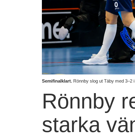
Semifinalklart.
Rönnby slog ut Täby med 3–2 i 
Rönnby re
starka vä