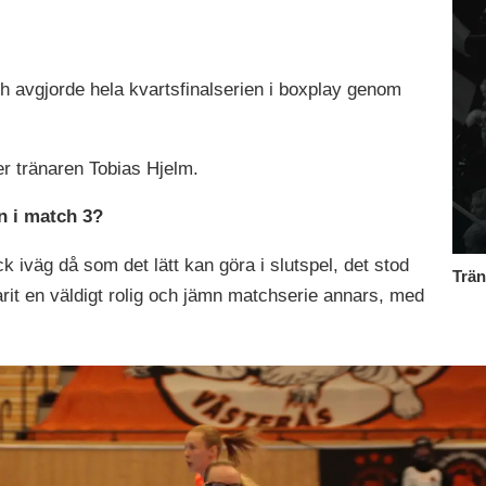
h avgjorde hela kvartsfinalserien i boxplay genom
er tränaren Tobias Hjelm.
en i match 3?
ck iväg då som det lätt kan göra i slutspel, det stod
Trän
varit en väldigt rolig och jämn matchserie annars, med