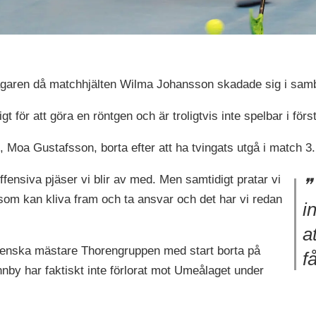
ägaren då matchhjälten Wilma Johansson skadade sig i sa
gt för att göra en röntgen och är troligtvis inte spelbar i för
 Moa Gustafsson, borta efter att ha tvingats utgå i match 3.
 offensiva pjäser vi blir av med. Men samtidigt pratar vi
 som kan kliva fram och ta ansvar och det har vi redan
i
a
venska mästare Thorengruppen med start borta på
f
by har faktiskt inte förlorat mot Umeålaget under