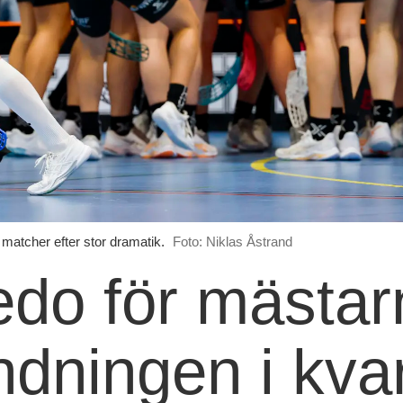
matcher efter stor dramatik.
Foto: Niklas Åstrand
do för mästarn
ndningen i kvar