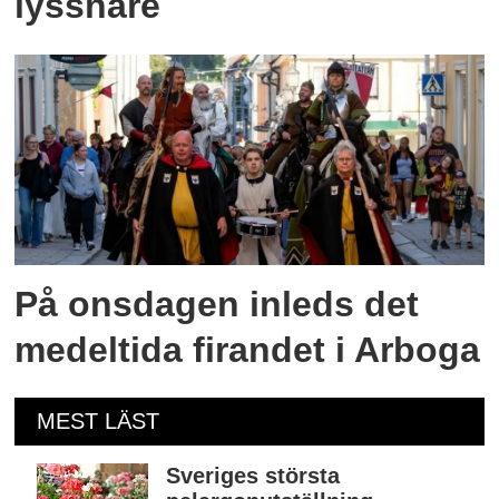
lyssnare
På onsdagen inleds det
medeltida firandet i Arboga
MEST LÄST
Sveriges största