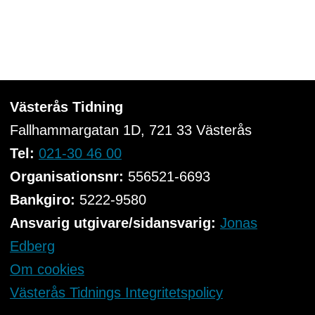
Västerås Tidning
Fallhammargatan 1D, 721 33
Västerås
Tel:
021-30 46 00
Organisationsnr:
556521-6693
Bankgiro:
5222-9580
Ansvarig utgivare/sidansvarig:
Jonas
Edberg
Om cookies
Västerås Tidnings Integritetspolicy