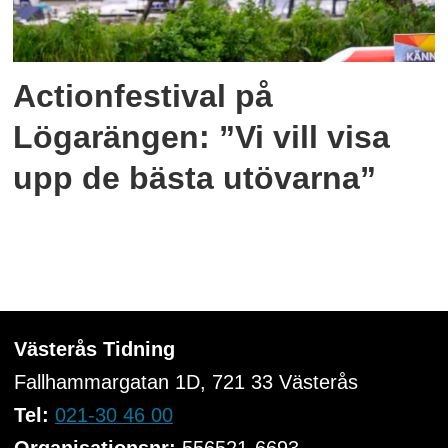
Actionfestival på
Lögarängen: ”Vi vill visa
upp de bästa utövarna”
Västerås Tidning
Fallhammargatan 1D, 721 33
Västerås
Tel:
021-30 46 00