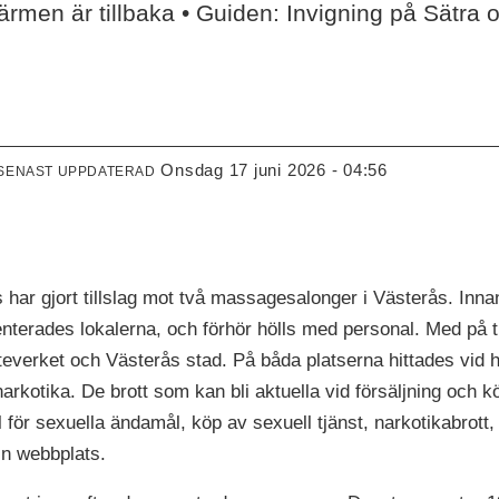
men är tillbaka • Guiden: Invigning på Sätra
onsdag 17 juni 2026 - 04:56
SENAST UPPDATERAD
har gjort tillslag mot två massagesalonger i Västerås. Inna
menterades lokalerna, och förhör hölls med personal. Med på 
tteverket och Västerås stad. På båda platserna hittades vi
rkotika. De brott som kan bli aktuella vid försäljning och kö
för sexuella ändamål, köp av sexuell tjänst, narkotikabrott, 
in webbplats.