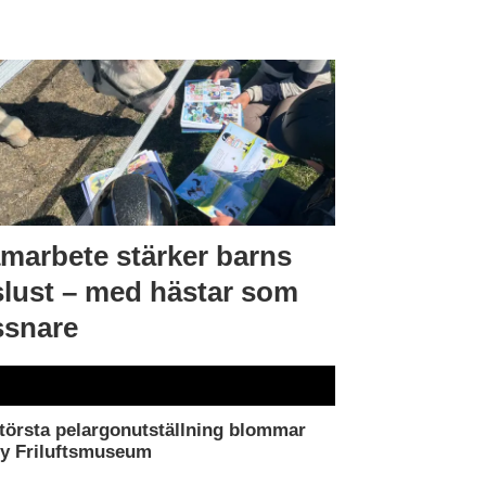
marbete stärker barns
slust – med hästar som
ssnare
törsta pelargonutställning blommar
by Friluftsmuseum