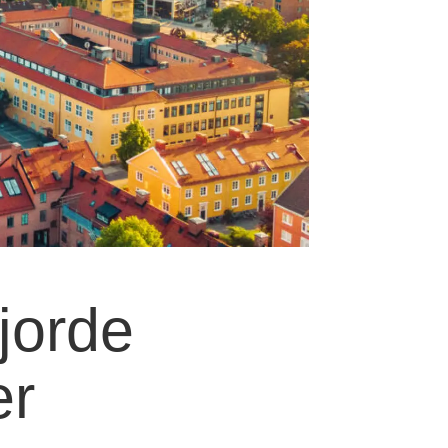
jorde
er