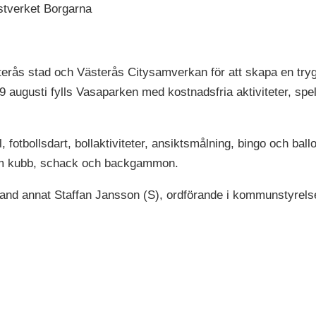
nstverket Borgarna
terås stad och Västerås Citysamverkan för att skapa en tryg
 augusti fylls Vasaparken med kostnadsfria aktiviteter, spel
fotbollsdart, bollaktiviteter, ansiktsmålning, bingo och ball
 som kubb, schack och backgammon.
land annat Staffan Jansson (S), ordförande i kommunstyrels