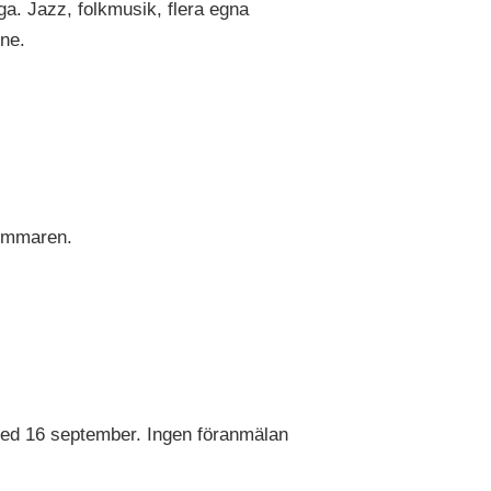
ga. Jazz, folkmusik, flera egna
nne.
sommaren.
med 16 september. Ingen föranmälan