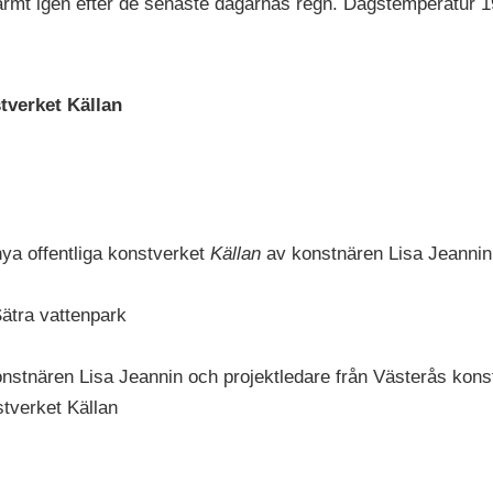
armt igen efter de senaste dagarnas regn. Dagstemperatur 1
tverket Källan
nya offentliga konstverket
Källan
av konstnären Lisa Jeannin
ätra vattenpark
v konstnären Lisa Jeannin och projektledare från Västerås k
tverket Källan