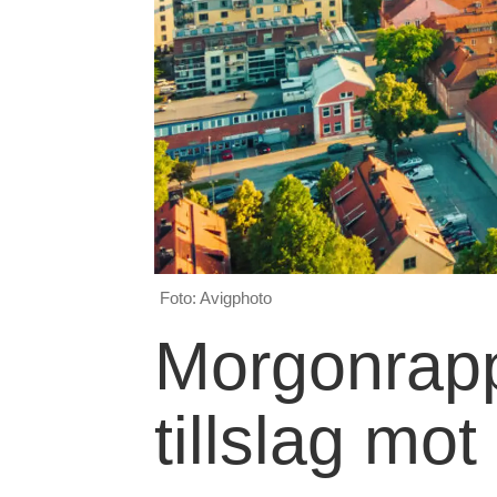
Foto: Avigphoto
Morgonrapp
tillslag m