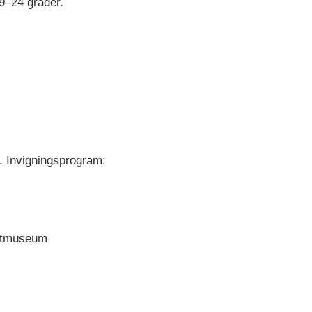
9–24 grader.
. Invigningsprogram:
onstmuseum