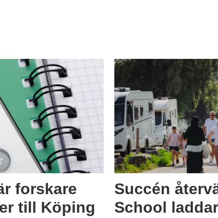
är forskare
Succén återv
r till Köping
School laddar