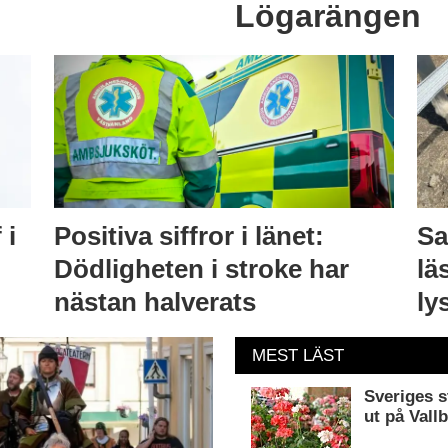
Lögarängen
 i
Positiva siffror i länet:
Sa
Dödligheten i stroke har
lä
nästan halverats
ly
MEST LÄST
Sveriges s
ut på Vall