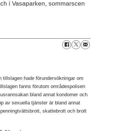
 och i Vasaparken, sommarscen
n tillslagen hade förundersökningar om
tillslagen fanns förutom områdespolisen
d husrannsakan bland annat kondomer och
p av sexuella tjänster är bland annat
penningtvättsbrott, skattebrott och brott