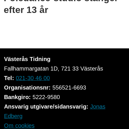
efter 13 år
Västerås Tidning
Fallhammargatan 1D, 721 33
Västerås
Tel:
021-30 46 00
Organisationsnr:
556521-6693
Bankgiro:
5222-9580
Ansvarig utgivare/sidansvarig:
Jonas
Edberg
Om cookies