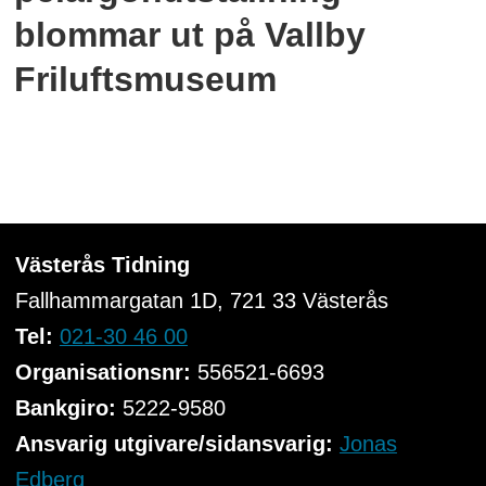
blommar ut på Vallby
Friluftsmuseum
Västerås Tidning
Fallhammargatan 1D, 721 33
Västerås
Tel:
021-30 46 00
Organisationsnr:
556521-6693
Bankgiro:
5222-9580
Ansvarig utgivare/sidansvarig:
Jonas
Edberg