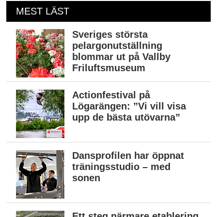
MEST LÄST
Sveriges största
pelargonutställning
blommar ut på Vallby
Friluftsmuseum
Actionfestival på
Lögarängen: ”Vi vill visa
upp de bästa utövarna”
Dansprofilen har öppnat
träningsstudio – med
sonen
Ett steg närmare etablering