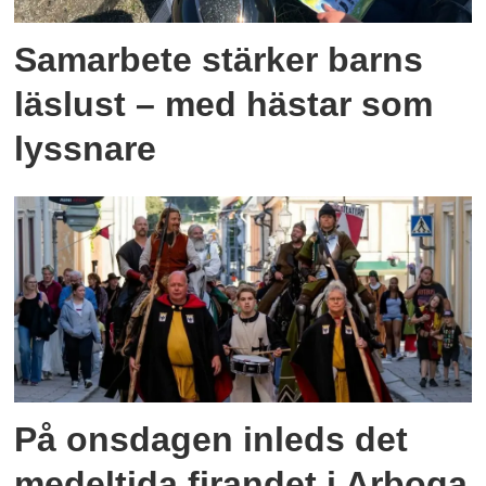
Samarbete stärker barns
läslust – med hästar som
lyssnare
På onsdagen inleds det
medeltida firandet i Arboga