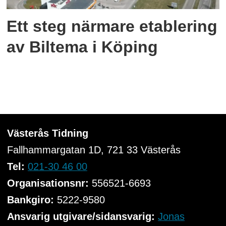
Ett steg närmare etablering
av Biltema i Köping
Västerås Tidning
Fallhammargatan 1D, 721 33
Västerås
Tel:
021-30 46 00
Organisationsnr:
556521-6693
Bankgiro:
5222-9580
Ansvarig utgivare/sidansvarig:
Jonas