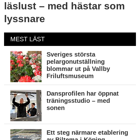
läslust – med hästar som
lyssnare
MEST LÄST
Sveriges största
pelargonutställning
blommar ut på Vallby
Friluftsmuseum
Dansprofilen har öppnat
träningsstudio – med
sonen
Ett steg närmare etablering
av Biltema i Köping