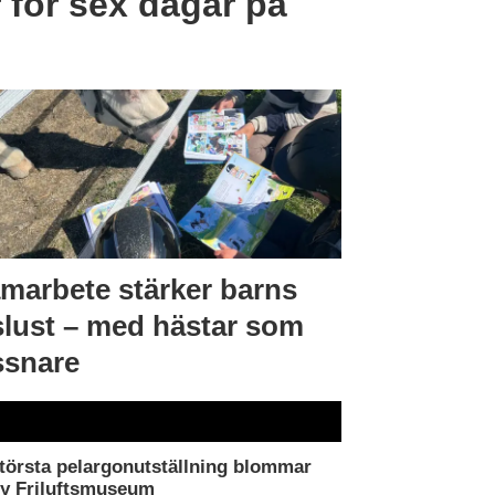
 för sex dagar på
marbete stärker barns
slust – med hästar som
ssnare
törsta pelargonutställning blommar
by Friluftsmuseum