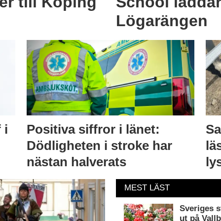
r till Köping
School laddar
Lögarängen
 i
Positiva siffror i länet:
Sa
Dödligheten i stroke har
lä
nästan halverats
ly
MEST LÄST
Sveriges s
ut på Vall