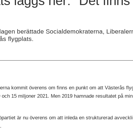
ts läggs ner: "Det finn
agen berättade Socialdemokraterna, Liberalerna
s flygplats.
ierna kommit överens om finns en punkt om att Västerås fly
 och 15 miljoner 2021. Men 2019 hamnade resultatet på minu
partiet är nu överens om att inleda en strukturerad avveckli
.