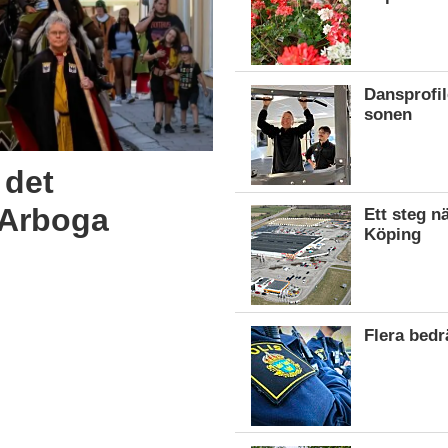
Dansprofil
sonen
 det
i Arboga
Ett steg n
Köping
Flera bed