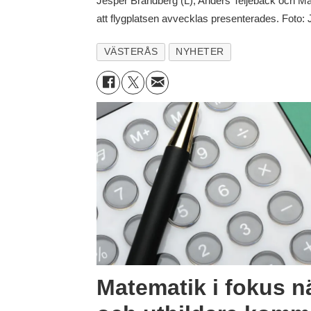
Jesper Brandberg (L), Anders Teljebäck och M
att flygplatsen avvecklas presenterades. Foto:
VÄSTERÅS
NYHETER
Matematik i fokus n