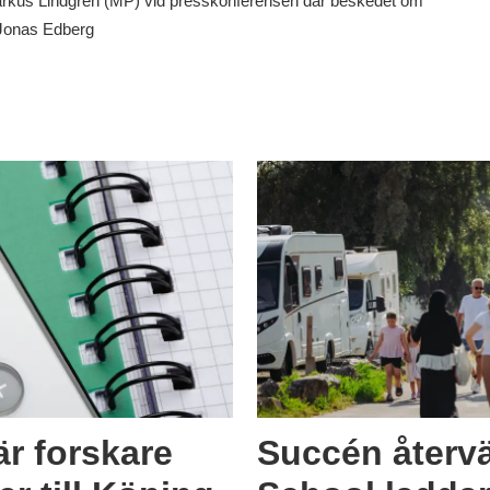
arkus Lindgren (MP) vid presskonferensen där beskedet om
 Jonas Edberg
är forskare
Succén återv