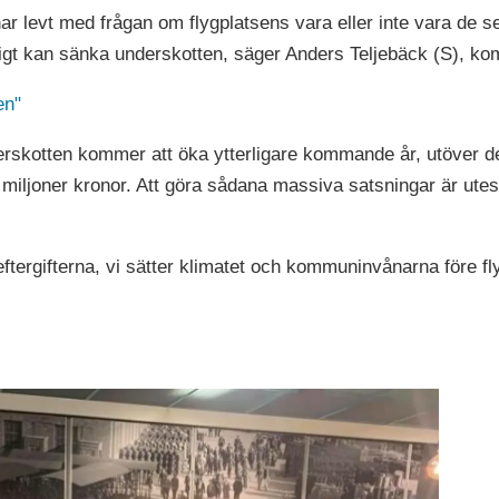
 har levt med frågan om flygplatsens vara eller inte vara de 
ktigt kan sänka underskotten, säger Anders Teljebäck (S), k
en"
derskotten kommer att öka ytterligare kommande år, utöver d
miljoner kronor. Att göra sådana massiva satsningar är utesl
d eftergifterna, vi sätter klimatet och kommuninvånarna före 