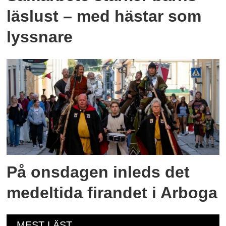
läslust – med hästar som
lyssnare
På onsdagen inleds det
medeltida firandet i Arboga
MEST LÄST