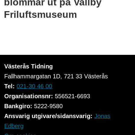
blommar ut på Vallby
Friluftsmuseum
Västerås Tidning
Fallhammargatan 1D, 721 33
Västerås
Tel:
021-30 46 00
Organisationsnr:
556521-6693
Bankgiro:
5222-9580
Ansvarig utgivare/sidansvarig:
Jonas
Edberg