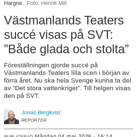
Hargne.
Foto: Henrik Mill
Västmanlands Teaters
succé visas på SVT:
”Både glada och stolta”
Föreställningen gjorde succé på
Västmanlands Teaters lilla scen i början av
förra året. Nu ska hela Sverige kunna ta del
av ”Det stora vattenkriget”. Till helgen visas
den på SVT.
Jonas
Bergkvist
REPORTER
måndag 04 maj 2026 - 16:14
PUBLICERAD