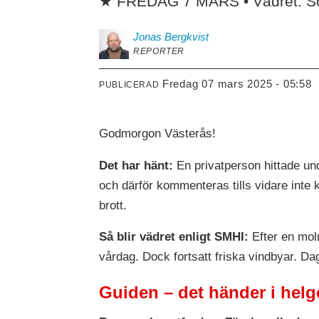
★ FREDAG 7 MARS • Vädret: Soli
Jonas
Bergkvist
REPORTER
fredag 07 mars 2025 - 05:58
PUBLICERAD
Godmorgon Västerås!
Det har hänt:
En privatperson hittade und
och därför kommenteras tills vidare inte k
brott.
Så blir vädret enligt SMHI:
Efter en moln
vårdag. Dock fortsatt friska vindbyar. D
Guiden – det händer i helg