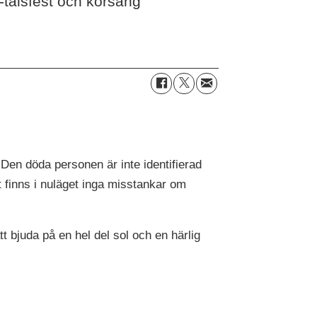
talsfest och körsång
Den döda personen är inte identifierad
t finns i nuläget inga misstankar om
t bjuda på en hel del sol och en härlig