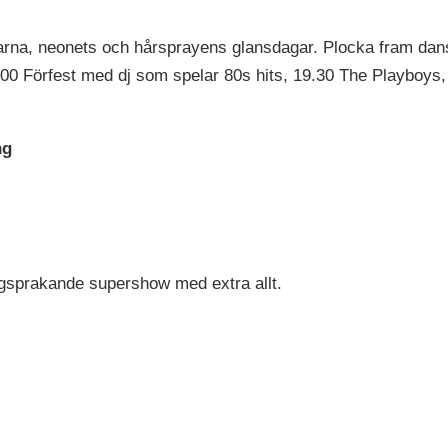
addarna, neonets och hårsprayens glansdagar. Plocka fram dan
18.00 Förfest med dj som spelar 80s hits, 19.30 The Playbo
ng
ärgsprakande supershow med extra allt.