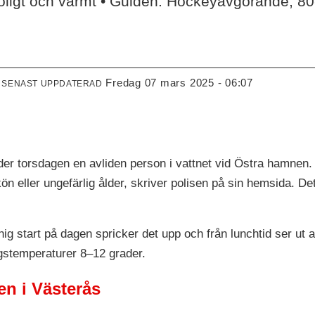
gt och varmt • Guiden: Hockeyavgörande, 80-
fredag 07 mars 2025 - 06:07
SENAST UPPDATERAD
er torsdagen en avliden person i vattnet vid Östra hamnen. 
ön eller ungefärlig ålder, skriver polisen på sin hemsida. De
ig start på dagen spricker det upp och från lunchtid ser ut at
agstemperaturer 8–12 grader.
en i Västerås