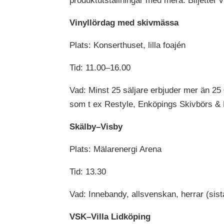
produktutställningar med mera. Biljetter v
Vinyllördag med skivmässa
Plats: Konserthuset, lilla foajén
Tid: 11.00–16.00
Vad: Minst 25 säljare erbjuder mer än 25
som t ex Restyle, Enköpings Skivbörs & 
Skälby–Visby
Plats: Mälarenergi Arena
Tid: 13.30
Vad: Innebandy, allsvenskan, herrar (si
VSK–Villa Lidköping