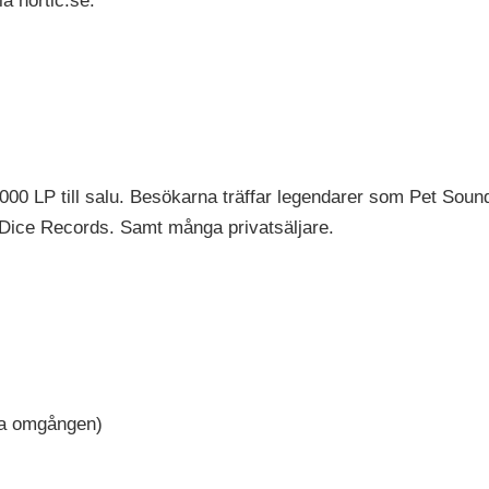
ia nortic.se.
 000 LP till salu. Besökarna träffar legendarer som Pet So
Dice Records. Samt många privatsäljare.
sta omgången)