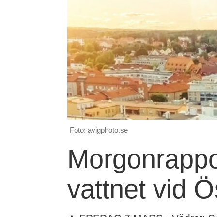
Foto: avigphoto.se
Morgonrappor
vattnet vid 