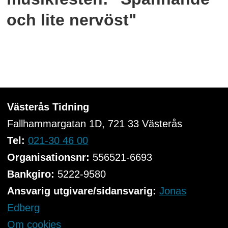
och lite nervöst"
Västerås Tidning
Fallhammargatan 1D, 721 33
Västerås
Tel:
021-30 46 00
Organisationsnr:
556521-6693
Bankgiro:
5222-9580
Ansvarig utgivare/sidansvarig:
Jonas
Edberg
Om cookies