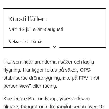
Kurstillfällen:
När: 13 juli eller 3 augusti
Ålder: 15–19 år
Tid: 17.00–19.00
I kursen ingår grunderna i säker och laglig
Var: Gräsplanen mellan Kyrkbacken och
flygning. Här ligger fokus på säker, GPS-
Wallinska Kyrkogården
stabiliserad drönarflygning, inte på FPV ”first
person view” eller racing.
Övrigt: Gratis, anmälan krävs, begränsat
antal platser
Kursledare Bo Lundvang, yrkesverksam
filmare, fotograf och drönarpilot sedan över 10