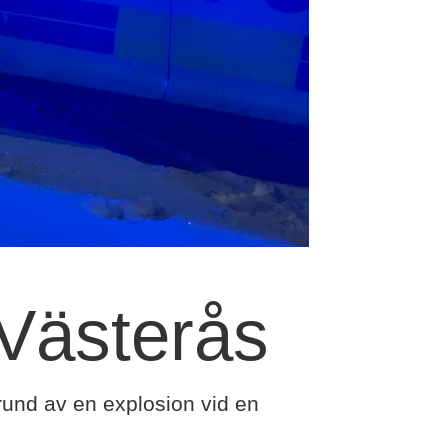
 Västerås
rund av en explosion vid en