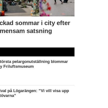
ckad sommar i city efter
mensam satsning
törsta pelargonutställning blommar
by Friluftsmuseum
ival på Lögarängen: ”Vi vill visa upp
tövarna”