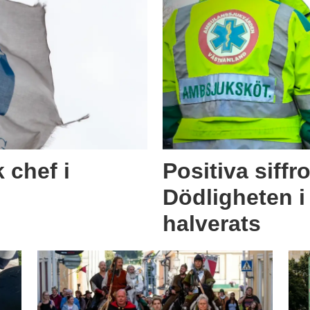
 chef i
Positiva siffro
Dödligheten i
halverats