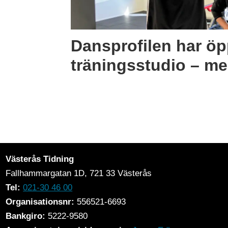
Dansprofilen har ö
träningsstudio – m
Västerås Tidning
Fallhammargatan 1D, 721 33
Västerås
Tel:
021-30 46 00
Organisationsnr:
556521-6693
Bankgiro:
5222-9580