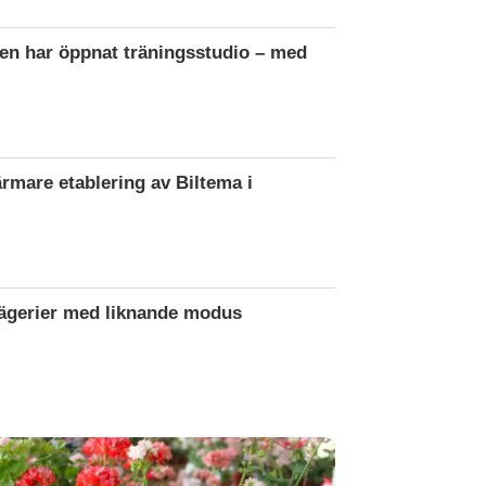
en har öppnat träningsstudio – med
ärmare etablering av Biltema i
rägerier med liknande modus