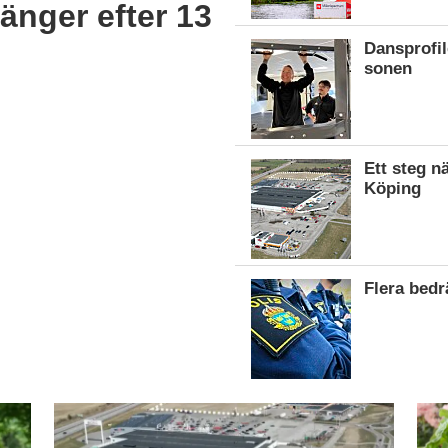
änger efter 13
Dansprofil
sonen
Ett steg n
Köping
Flera bed