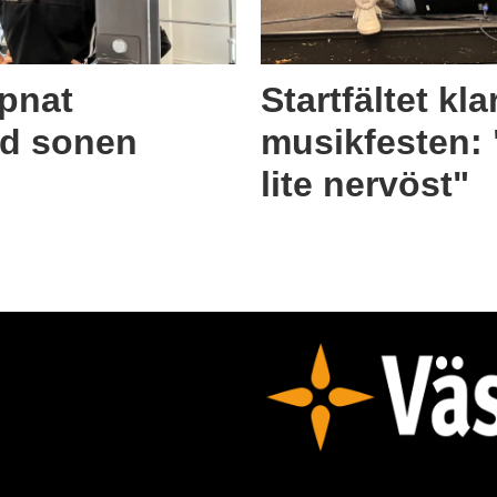
ppnat
Startfältet klar
ed sonen
musikfesten:
lite nervöst"