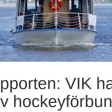
orten: VIK har
 av hockeyförbu