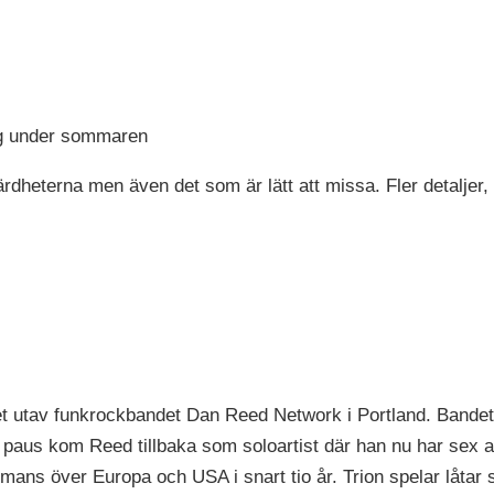
ag under sommaren
eterna men även det som är lätt att missa. Fler detaljer, fl
et utav funkrockbandet Dan Reed Network i Portland. Bandet
 en paus kom Reed tillbaka som soloartist där han nu har sex
mmans över Europa och USA i snart tio år. Trion spelar låtar