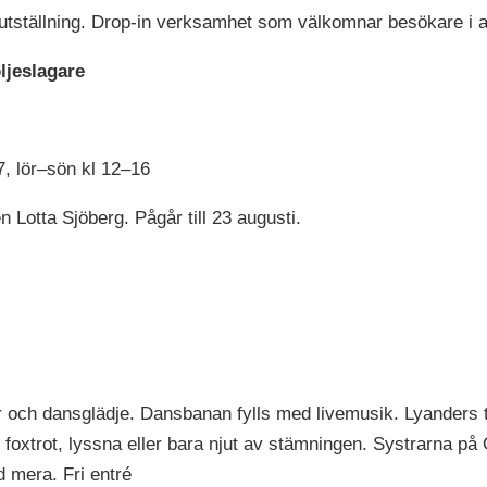
utställning. Drop-in verksamhet som välkomnar besökare i al
ljeslagare
7, lör–sön kl 12–16
n Lotta Sjöberg. Pågår till 23 augusti.
ch dansglädje. Dansbanan fylls med livemusik. Lyanders trio
trot, lyssna eller bara njut av stämningen. Systrarna på G
d mera. Fri entré