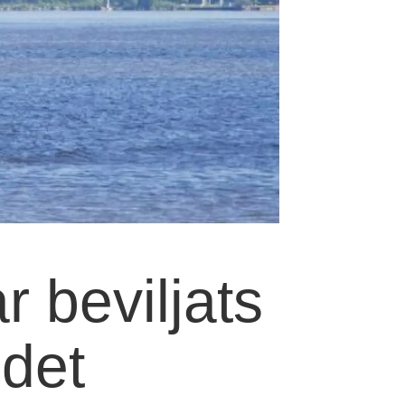
 beviljats
ndet