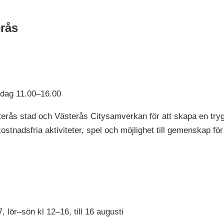
erås
rdag 11.00–16.00
terås stad och Västerås Citysamverkan för att skapa en tryg
tnadsfria aktiviteter, spel och möjlighet till gemenskap fö
, lör–sön kl 12–16, till 16 augusti