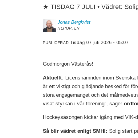
★ TISDAG 7 JULI • Vädret: Solig
Jonas
Bergkvist
REPORTER
tisdag 07 juli 2026 - 05:07
PUBLICERAD
Godmorgon Västerås!
Aktuellt:
Licensnämnden inom Svenska Ish
är ett viktigt och glädjande besked för för
stora engagemanget och det målmedvetna a
visat styrkan i vår förening”, säger
ordfö
Hockeysäsongen kickar igång med VIK-da
Så blir vädret enligt SMHI:
Solig start p