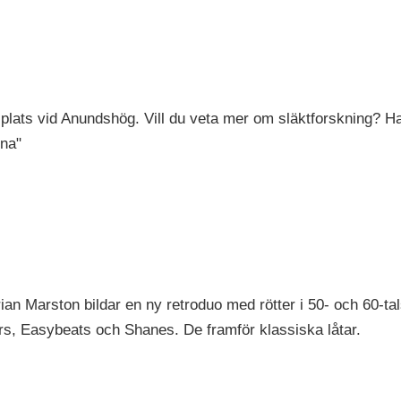
plats vid Anundshög. Vill du veta mer om släktforskning? Har
mna"
ian Marston bildar en ny retroduo med rötter i 50- och 60-t
rs, Easybeats och Shanes. De framför klassiska låtar.