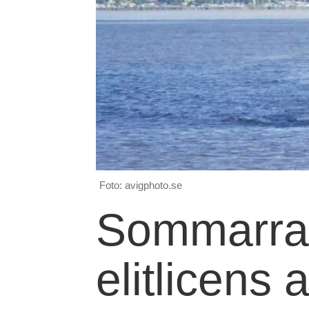
Foto: avigphoto.se
Sommarrapp
elitlicens