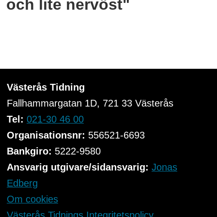
och lite nervöst"
Västerås Tidning
Fallhammargatan 1D, 721 33
Västerås
Tel:
021-30 46 00
Organisationsnr:
556521-6693
Bankgiro:
5222-9580
Ansvarig utgivare/sidansvarig:
Jonas
Edberg
Om cookies
Västerås Tidnings Integritetspolicy