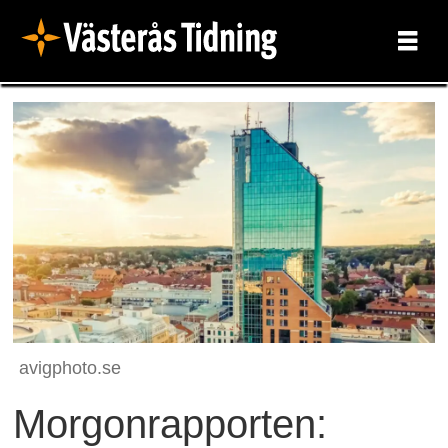
avigphoto.se
Morgonrapporten: