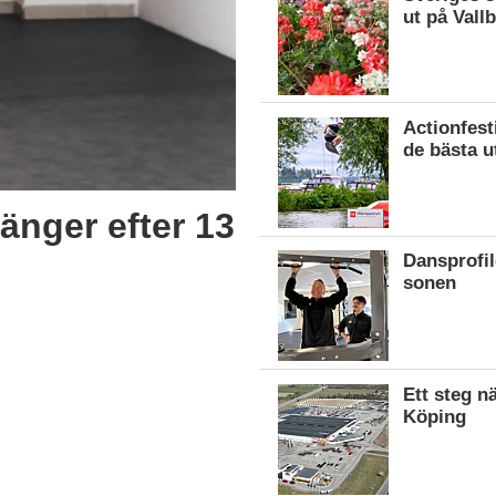
ut på Vall
Actionfest
de bästa u
änger efter 13
Dansprofil
sonen
Ett steg n
Köping