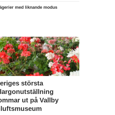
rägerier med liknande modus
eriges största
largonutställning
ommar ut på Vallby
iluftsmuseum