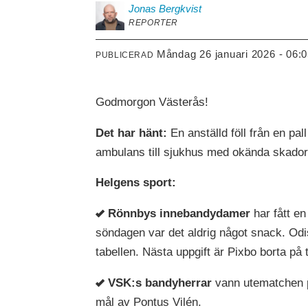
Jonas
Bergkvist
REPORTER
måndag 26 januari 2026 - 06:
PUBLICERAD
Godmorgon Västerås!
Det har hänt:
En anställd föll från en pa
ambulans till sjukhus med okända skador
Helgens sport:
Rönnbys innebandydamer
har fått e
söndagen var det aldrig något snack. Odi
tabellen. Nästa uppgift är Pixbo borta på
VSK:s bandyherrar
vann utematchen på
mål av Pontus Vilén.