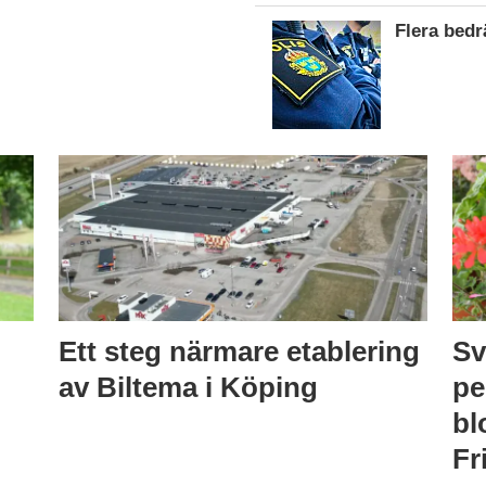
Flera bed
Ett steg närmare etablering
Sv
av Biltema i Köping
pe
bl
Fr