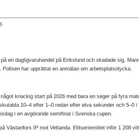
05
ll på en dagligvaruhandel på Erikslund och skadade sig. Mann
. Polisen har upprättat en anmälan om arbetsplatsolycka.
n något knackig start på 2026 med bara en seger på fyra m
skutabla 10–4 efter 1–0 redan efter elva sekunder och 5–0 i 
 tisdag i en avgörande semifinal i Svenska cupen.
 Västanfors IP mot Vetlanda. Elitseriemötet inför 1 208 vit