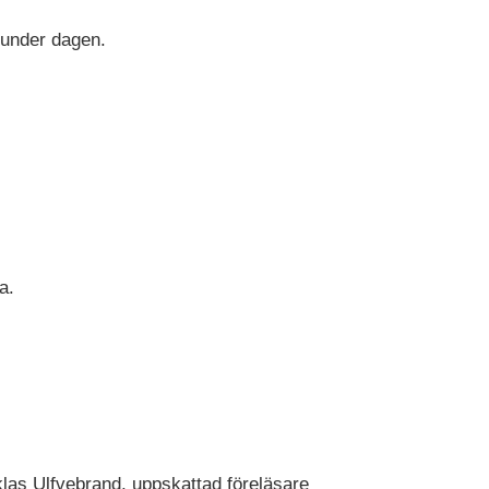
t under dagen.
a.
klas Ulfvebrand, uppskattad föreläsare