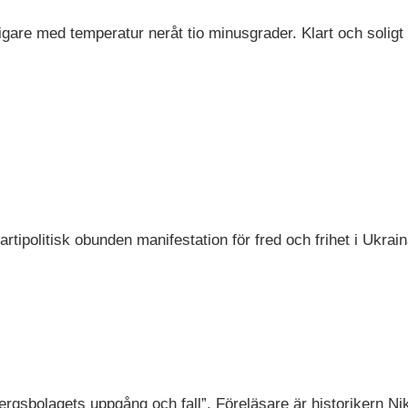
igare med temperatur neråt tio minusgrader. Klart och solig
tipolitisk obunden manifestation för fred och frihet i Ukrain
ergsbolagets uppgång och fall”. Föreläsare är historikern Ni