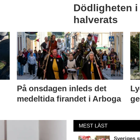
Dödligheten i
halverats
På onsdagen inleds det
Ly
medeltida firandet i Arboga
ge
MEST LÄST
Sveriges s