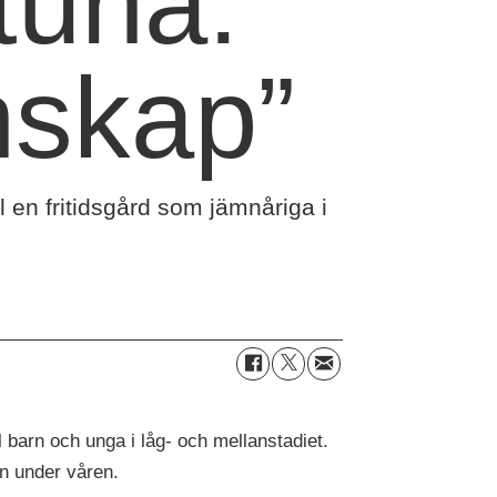
gtuna:
skap”
 en fritidsgård som jämnåriga i
 barn och unga i låg- och mellanstadiet.
an under våren.