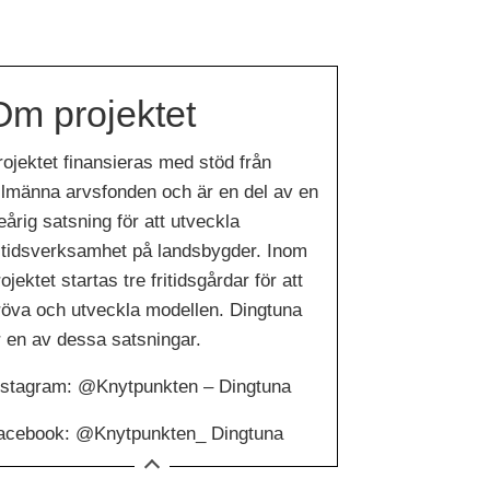
Om projektet
rojektet finansieras med stöd från
llmänna arvsfonden och är en del av en
eårig satsning för att utveckla
ritidsverksamhet på landsbygder. Inom
ojektet startas tre fritidsgårdar för att
röva och utveckla modellen. Dingtuna
r en av dessa satsningar.
nstagram: @Knytpunkten – Dingtuna
acebook: @Knytpunkten_ Dingtuna