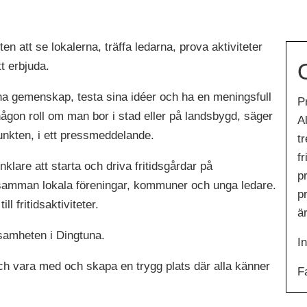
n att se lokalerna, träffa ledarna, prova aktiviteter
t erbjuda.
nna gemenskap, testa sina idéer och ha en meningsfull
P
 någon roll om man bor i stad eller på landsbygd, säger
A
unkten, i ett pressmeddelande.
tr
f
klare att starta och driva fritidsgårdar på
pr
samman lokala föreningar, kommuner och unga ledare.
p
ll fritidsaktiviteter.
ä
ksamheten i Dingtuna.
I
och vara med och skapa en trygg plats där alla känner
F