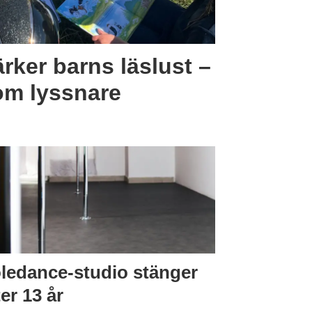
rker barns läslust –
om lyssnare
ledance-studio stänger
ter 13 år