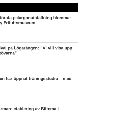
törsta pelargonutställning blommar
by Friluftsmuseum
ival på Lögarängen: ”Vi vill visa upp
tövarna”
en har öppnat träningsstudio – med
ärmare etablering av Biltema i