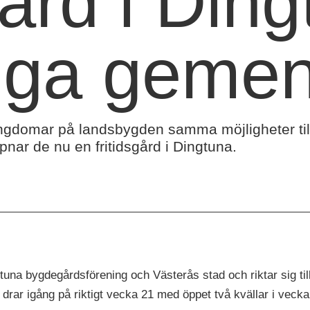
gård i Din
nga gemen
ungdomar på landsbygden samma möjligheter till
nar de nu en fritidsgård i Dingtuna.
una bygdegårdsförening och Västerås stad och riktar sig till
rar igång på riktigt vecka 21 med öppet två kvällar i veck