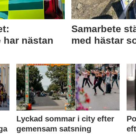
et:
Samarbete stä
e har nästan
med hästar s
Lyckad sommar i city efter
Po
ga
gemensam satsning
ef