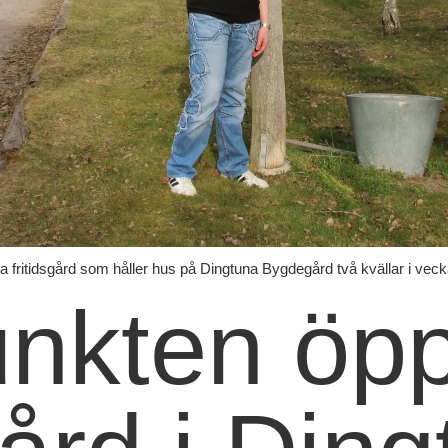
a fritidsgård som håller hus på Dingtuna Bygdegård två kvällar i veck
nkten öp