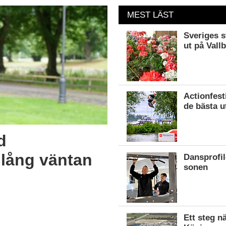
MEST LÄST
Sveriges s
ut på Vall
Actionfest
de bästa u
d
r lång väntan
Dansprofil
sonen
Ett steg n