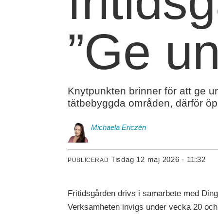
fritids
”Ge u
Knytpunkten brinner för att ge 
tätbebyggda områden, därför öpp
Michaela
Ericzén
tisdag 12 maj 2026 - 11:32
PUBLICERAD
Fritidsgården drivs i samarbete med Dingt
Verksamheten invigs under vecka 20 och d