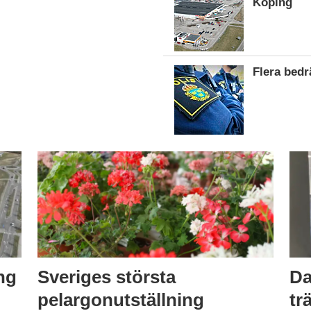
Köping
Flera bed
ng
Sveriges största
Da
pelargonutställning
tr