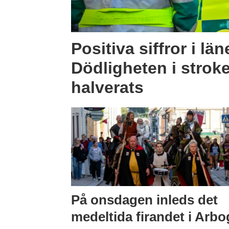
Positiva siffror i län
Dödligheten i strok
halverats
På onsdagen inleds det
medeltida firandet i Arbo