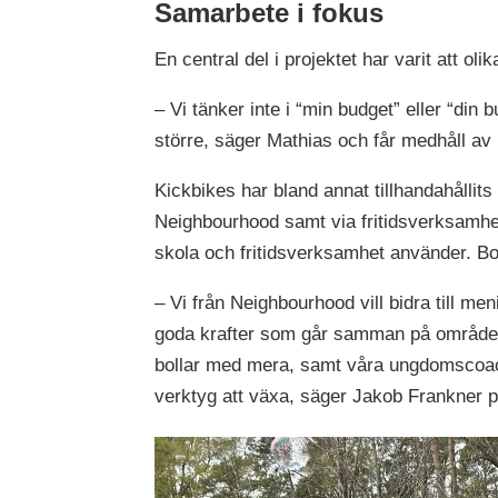
Samarbete i fokus
En central del i projektet har varit att ol
– Vi tänker inte i “min budget” eller “din
större, säger Mathias och får medhåll a
Kickbikes har bland annat tillhandahålli
Neighbourhood samt via fritidsverksamhe
skola och fritidsverksamhet använder. Bode
– Vi från Neighbourhood vill bidra till meni
goda krafter som går samman på området 
bollar med mera, samt våra ungdomscoac
verktyg att växa, säger Jakob Frankner 