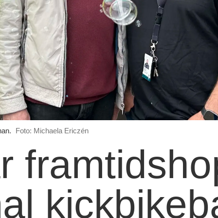
nan.
Foto: Michaela Ericzén
ar framtidsh
l kickbikeb