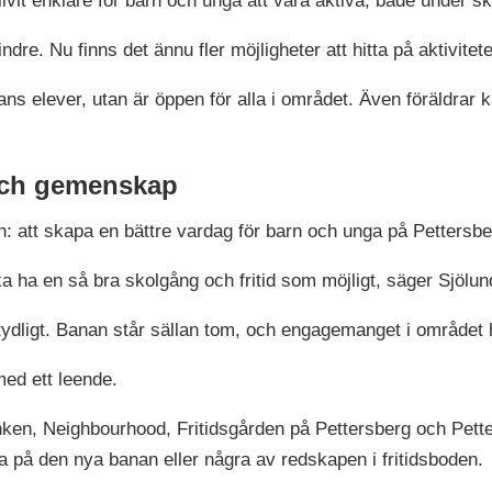
livit enklare för barn och unga att vara aktiva, både under sko
indre. Nu finns det ännu fler möjligheter att hitta på aktivitet
s elever, utan är öppen för alla i området. Även föräldrar k
 och gemenskap
n: att skapa en bättre vardag för barn och unga på Pettersbe
a ha en så bra skolgång och fritid som möjligt, säger Sjölun
 tydligt. Banan står sällan tom, och engagemanget i området 
med ett leende.
anken, Neighbourhood, Fritidsgården på Pettersberg och Pet
a på den nya banan eller några av redskapen i fritidsboden.