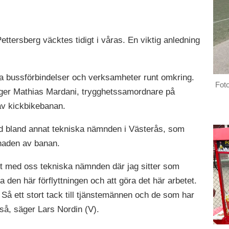
Pettersberg väcktes tidigt i våras. En viktig anledning
 bra bussförbindelser och verksamheter runt omkring.
Fot
säger Mathias Mardani, trygghetssamordnare på
n av kickbikebanan.
 bland annat tekniska nämnden i Västerås, som
gnaden av banan.
aft med oss tekniska nämnden där jag sitter som
 den här förflyttningen och att göra det här arbetet.
 Så ett stort tack till tjänstemännen och de som har
ckså, säger Lars Nordin (V).