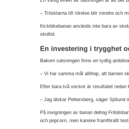
En viktig effekt av satsningen är att det b
– Trösklarna till rörelse blir mindre och m
Kickbikebanan används inte bara av skolan
skoltid.
En investering i trygghet
Bakom satsningen finns en tydlig ambitio
– Vi har samma mål allihop, att barnen sk
Efter bara två veckor är resultatet redan
– Jag älskar Pettersberg, säger Sjölund 
På invigningen av banan deltog Fritidsb
och popcorn, men kanske framförallt test