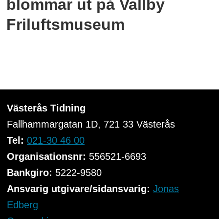
blommar ut på Vallby
Friluftsmuseum
Västerås Tidning
Fallhammargatan 1D, 721 33
Västerås
Tel:
021-30 46 00
Organisationsnr:
556521-6693
Bankgiro:
5222-9580
Ansvarig utgivare/sidansvarig:
Jonas
Edberg