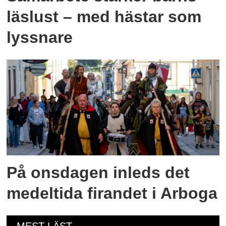
läslust – med hästar som
lyssnare
På onsdagen inleds det
medeltida firandet i Arboga
MEST LÄST