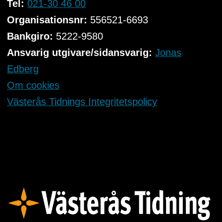
Tel:
021-30 46 00
Organisationsnr:
556521-6693
Bankgiro:
5222-9580
Ansvarig utgivare/sidansvarig:
Jonas
Edberg
Om cookies
Västerås Tidnings Integritetspolicy