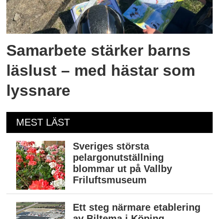
Samarbete stärker barns
läslust – med hästar som
lyssnare
MEST LÄST
Sveriges största
pelargonutställning
blommar ut på Vallby
Friluftsmuseum
Ett steg närmare etablering
av Biltema i Köping