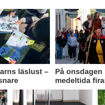
arns läslust –
På onsdagen 
snare
medeltida fir