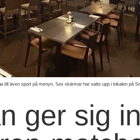
 till även sport på menyn. Sex skärmar har satts upp i lokalen på S
 ger sig in