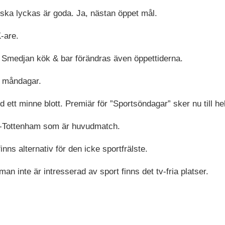
 ska lyckas är goda. Ja, nästan öppet mål.
-are.
 Smedjan kök & bar förändras även öppettiderna.
m måndagar.
ett minne blott. Premiär för ”Sportsöndagar” sker nu till hel
al-Tottenham som är huvudmatch.
nns alternativ för den icke sportfrälste.
man inte är intresserad av sport finns det tv-fria platser.