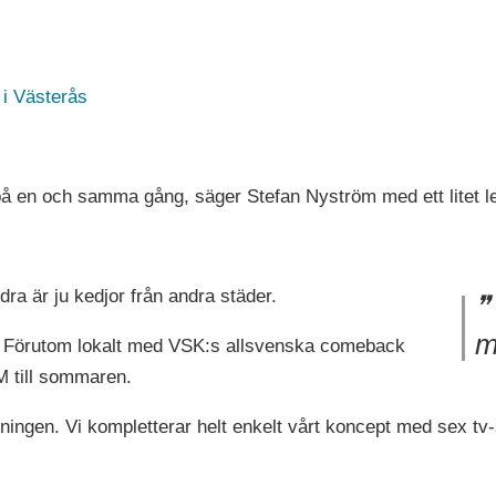
 i Västerås
 på en och samma gång, säger Stefan Nyström med ett litet l
dra är ju kedjor från andra städer.
m
r. Förutom lokalt med VSK:s allsvenska comeback
VM till sommaren.
sningen. Vi kompletterar helt enkelt vårt koncept med sex tv-s