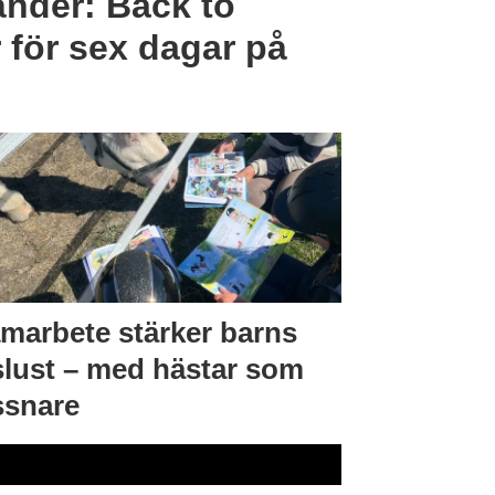
änder: Back to
 för sex dagar på
marbete stärker barns
slust – med hästar som
ssnare