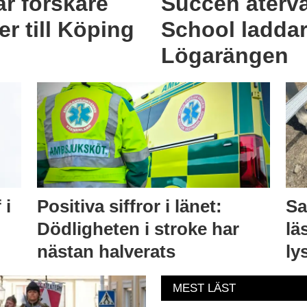
är forskare
Succén återv
r till Köping
School laddar
Lögarängen
 i
Positiva siffror i länet:
Sa
Dödligheten i stroke har
lä
nästan halverats
ly
MEST LÄST