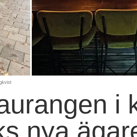
gkvist
taurangen i 
ks nya ägar