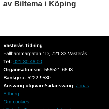
av Biltema i Köping
Västerås Tidning
Fallhammargatan 1D, 721 33
Västerås
Tel:
021-30 46 00
Organisationsnr:
556521-6693
Bankgiro:
5222-9580
Ansvarig utgivare/sidansvarig:
Jonas
Edberg
Om cookies