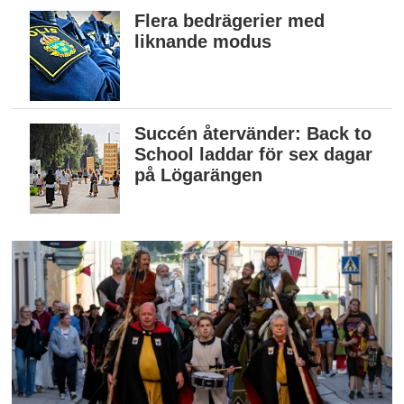
Flera bedrägerier med
liknande modus
Succén återvänder: Back to
School laddar för sex dagar
på Lögarängen