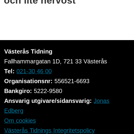
och lite nervöst"
Västerås Tidning
Fallhammargatan 1D, 721 33
Västerås
Tel:
021-30 46 00
Organisationsnr:
556521-6693
Bankgiro:
5222-9580
Ansvarig utgivare/sidansvarig:
Jonas
Edberg
Om cookies
Västerås Tidnings Integritetspolicy