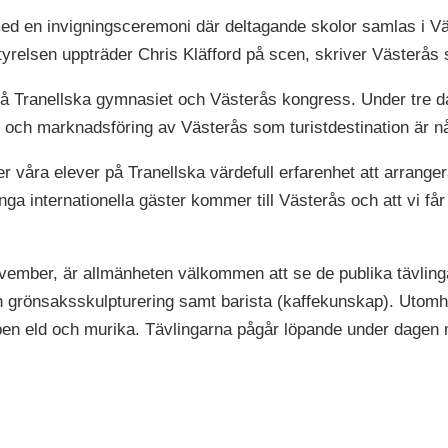
d en invigningsceremoni där deltagande skolor samlas i Väst
yrelsen uppträder Chris Kläfford på scen, skriver Västerås 
 Tranellska gymnasiet och Västerås kongress. Under tre dag
r och marknadsföring av Västerås som turistdestination är 
er våra elever på Tranellska värdefull erfarenhet att arrange
nga internationella gäster kommer till Västerås och att vi få
vember, är allmänheten välkommen att se de publika tävlinga
ch grönsaksskulpturering samt barista (kaffekunskap). Utomh
en eld och murika. Tävlingarna pågår löpande under dagen 