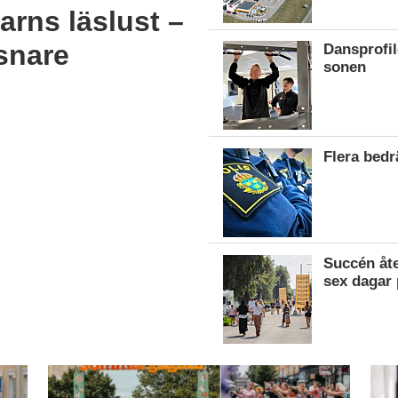
arns läslust –
snare
Dansprofil
sonen
Flera bed
Succén åte
sex dagar