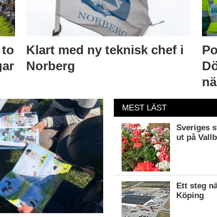
 to
Klart med ny teknisk chef i
Po
gar
Norberg
Dö
nä
MEST LÄST
Sveriges s
ut på Vall
Ett steg n
Köping