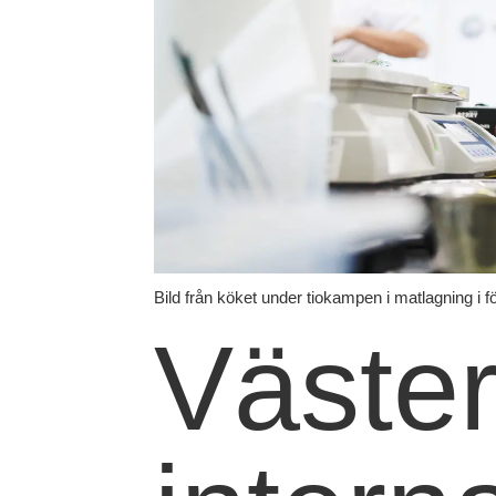
Bild från köket under tiokampen i matlagning i 
Väster