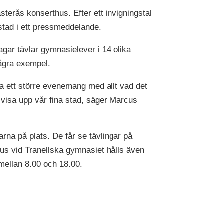
erås konserthus. Efter ett invigningstal
stad i ett pressmeddelande.
ar tävlar gymnasielever i 14 olika
några exempel.
ra ett större evenemang med allt vad det
r visa upp vår fina stad, säger Marcus
rna på plats. De får se tävlingar på
us vid Tranellska gymnasiet hålls även
mellan 8.00 och 18.00.