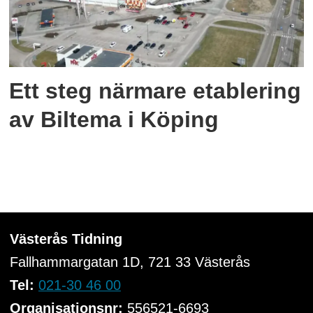
Ett steg närmare etablering
av Biltema i Köping
Västerås Tidning
Fallhammargatan 1D, 721 33
Västerås
Tel:
021-30 46 00
Organisationsnr:
556521-6693