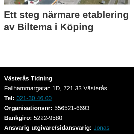
Ett steg närmare etablering
av Biltema i Köping
Västerås Tidning
Fallhammargatan 1D, 721 33
Västerås
Tel:
021-30 46 00
Organisationsnr:
556521-6693
Bankgiro:
5222-9580
Ansvarig utgivare/sidansvarig:
Jonas