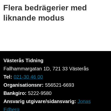
Flera bedrägerier med
liknande modus
Västerås Tidning
Fallhammargatan 1D, 721 33
Västerås
Tel:
021-30 46 00
Organisationsnr:
556521-6693
Bankgiro:
5222-9580
Ansvarig utgivare/sidansvarig:
Jonas
Edberg