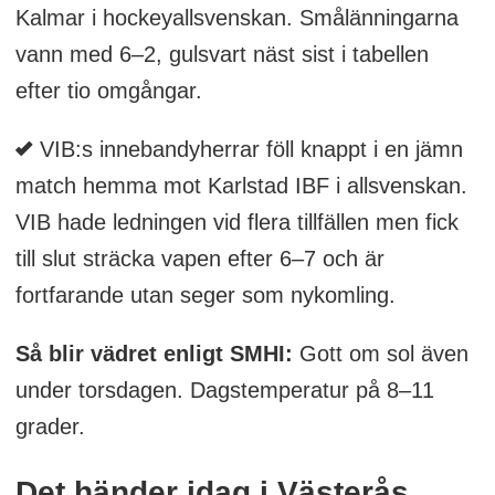
Kalmar i hockeyallsvenskan. Smålänningarna
vann med 6–2, gulsvart näst sist i tabellen
efter tio omgångar.
VIB:s innebandyherrar föll knappt i en jämn
match hemma mot Karlstad IBF i allsvenskan.
VIB hade ledningen vid flera tillfällen men fick
till slut sträcka vapen efter 6–7 och är
fortfarande utan seger som nykomling.
Så blir vädret enligt SMHI:
Gott om sol även
under torsdagen. Dagstemperatur på 8–11
grader.
Det händer idag i Västerås