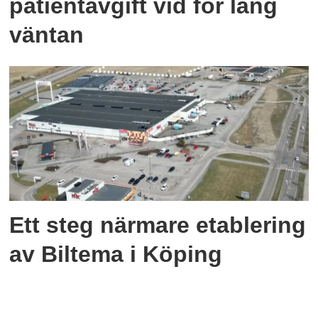
patientavgift vid för lång
väntan
Ett steg närmare etablering
av Biltema i Köping