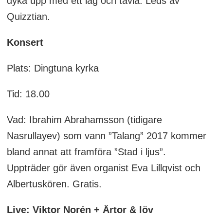
dyka upp med ett lag och tävla. Leds av
Quizztian.
Konsert
Plats: Dingtuna kyrka
Tid: 18.00
Vad: Ibrahim Abrahamsson (tidigare
Nasrullayev) som vann ”Talang” 2017 kommer
bland annat att framföra ”Stad i ljus”.
Uppträder gör även organist Eva Lillqvist och
Albertuskören. Gratis.
Live: Viktor Norén + Ärtor & löv