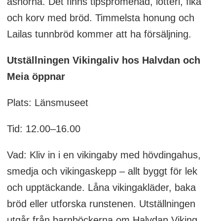
åsnorna. Det finns tipspromenad, lotteri, fika
och korv med bröd. Timmelsta honung och
Lailas tunnbröd kommer att ha försäljning.
Utställningen Vikingaliv hos Halvdan och
Meia öppnar
Plats: Länsmuseet
Tid: 12.00–16.00
Vad: Kliv in i en vikingaby med hövdingahus,
smedja och vikingaskepp – allt byggt för lek
och upptäckande. Låna vikingakläder, baka
bröd eller utforska runstenen. Utställningen
utgår från barnböckerna om Halvdan Viking.