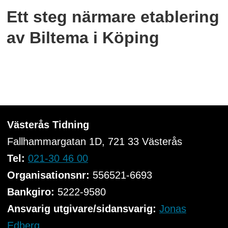
Ett steg närmare etablering
av Biltema i Köping
Västerås Tidning
Fallhammargatan 1D, 721 33
Västerås
Tel:
021-30 46 00
Organisationsnr:
556521-6693
Bankgiro:
5222-9580
Ansvarig utgivare/sidansvarig:
Jonas
Edberg