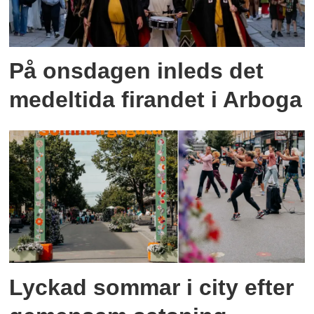
På onsdagen inleds det
medeltida firandet i Arboga
Lyckad sommar i city efter