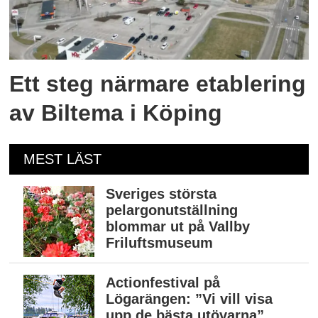
Ett steg närmare etablering
av Biltema i Köping
MEST LÄST
Sveriges största
pelargonutställning
blommar ut på Vallby
Friluftsmuseum
Actionfestival på
Lögarängen: ”Vi vill visa
upp de bästa utövarna”