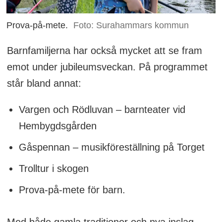
Prova-på-mete.
Foto: Surahammars kommun
Barnfamiljerna har också mycket att se fram
emot under jubileumsveckan. På programmet
står bland annat:
Vargen och Rödluvan – barnteater vid
Hembygdsgården
Gåspennan – musikföreställning på Torget
Trolltur i skogen
Prova-på-mete för barn.
Med både gamla traditioner och nya inslag