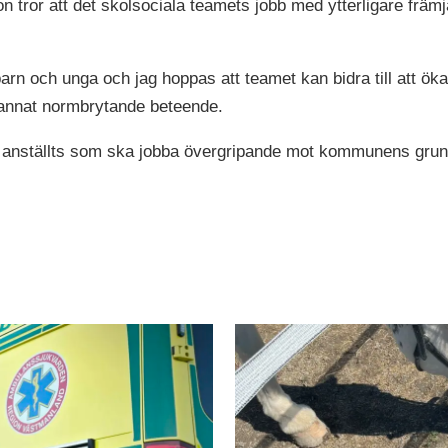
on tror att det skolsociala teamets jobb med ytterligare främ
barn och unga och jag hoppas att teamet kan bidra till att ök
a annat normbrytande beteende.
r anställts som ska jobba övergripande mot kommunens grund