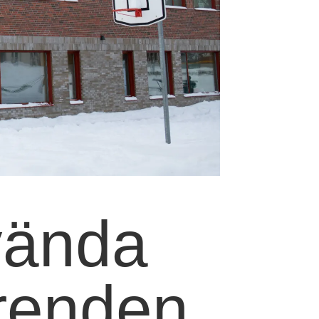
vända
trenden