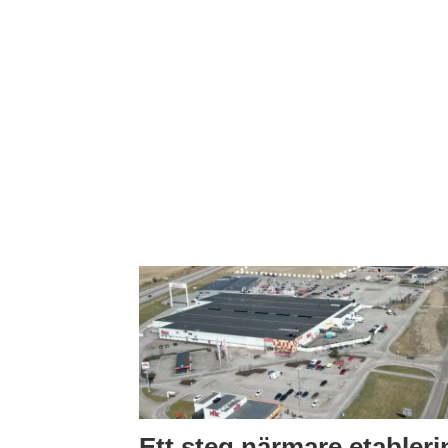
Ett steg närmare etableri