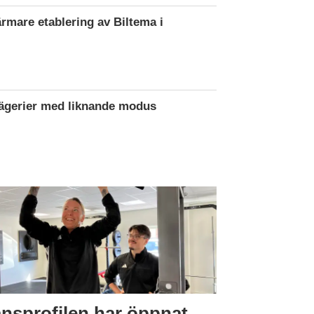
ärmare etablering av Biltema i
rägerier med liknande modus
nsprofilen har öppnat