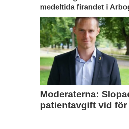
medeltida firandet i Arbo
Moderaterna: Slopa
patientavgift vid fö