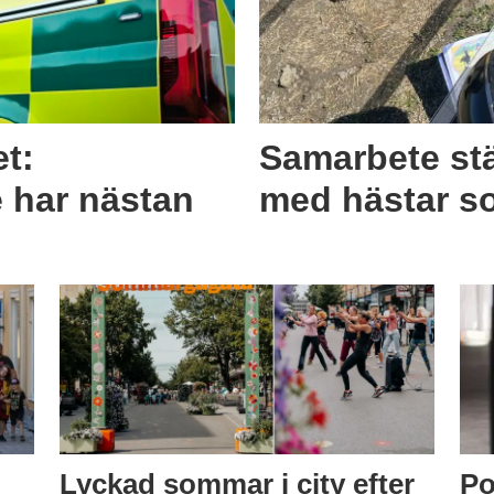
et:
Samarbete stä
e har nästan
med hästar s
Lyckad sommar i city efter
Po