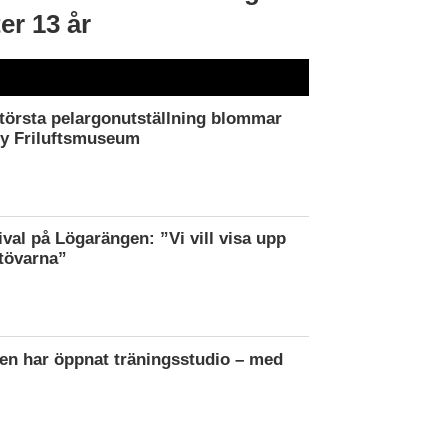
ter 13 år
törsta pelargonutställning blommar
by Friluftsmuseum
ival på Lögarängen: ”Vi vill visa upp
tövarna”
en har öppnat träningsstudio – med