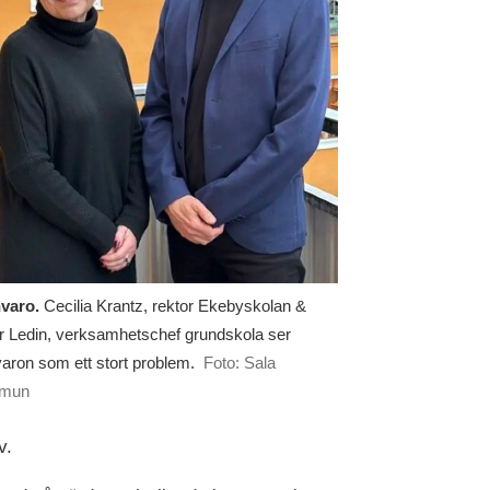
varo.
Cecilia Krantz, rektor Ekebyskolan &
r Ledin, verksamhetschef grundskola ser
varon som ett stort problem.
Foto: Sala
mun
v.