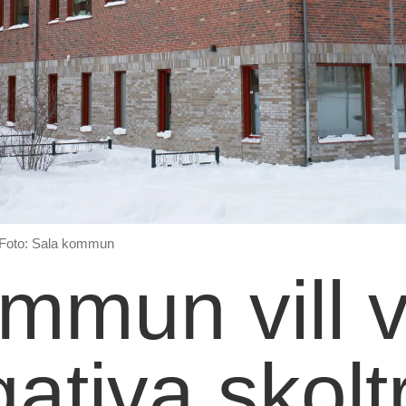
Foto: Sala kommun
mmun vill 
ativa skol