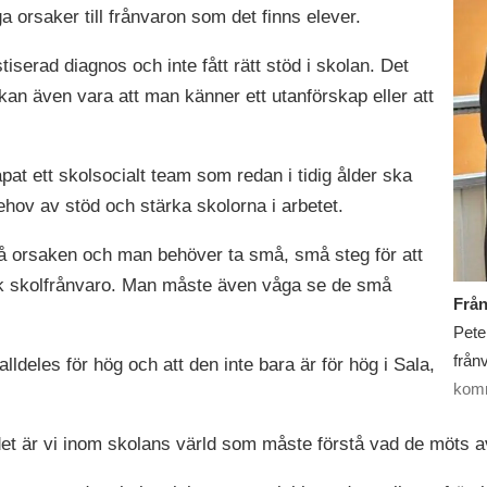
ga orsaker till frånvaron som det finns elever.
iserad diagnos och inte fått rätt stöd i skolan. Det
 kan även vara att man känner ett utanförskap eller att
at ett skolsocialt team som redan i tidig ålder ska
hov av stöd och stärka skolorna i arbetet.
 på orsaken och man behöver ta små, små steg för att
sk skolfrånvaro. Man måste även våga se de små
Från
Pete
från
lldeles för hög och att den inte bara är för hög i Sala,
kom
det är vi inom skolans värld som måste förstå vad de möts a