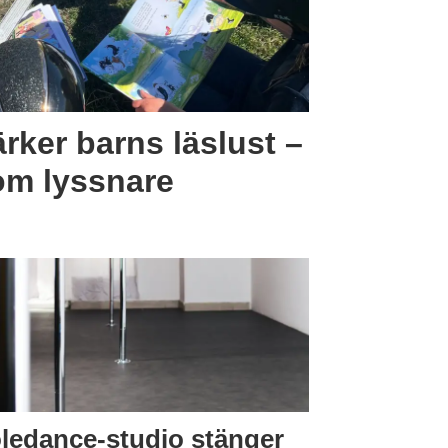
rker barns läslust –
om lyssnare
ledance-studio stänger