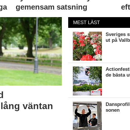
ga
gemensam satsning
ef
MEST LÄST
Sveriges s
ut på Vall
Actionfest
de bästa u
d
r lång väntan
Dansprofil
sonen