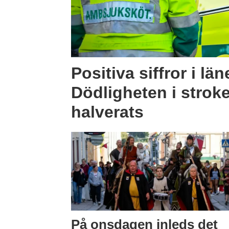
Positiva siffror i län
Dödligheten i strok
halverats
På onsdagen inleds det