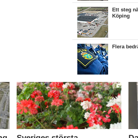
Ett steg n
Köping
Flera bed
ng
Sveriges största
Da