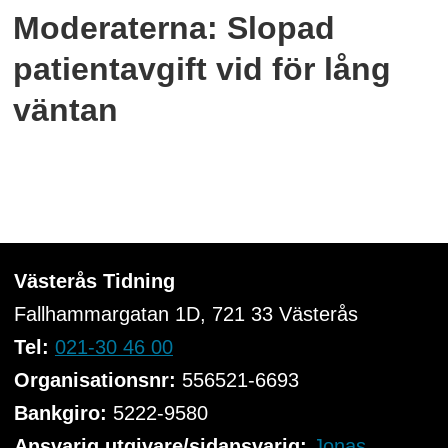
Moderaterna: Slopad
patientavgift vid för lång
väntan
Västerås Tidning
Fallhammargatan 1D, 721 33
Västerås
Tel:
021-30 46 00
Organisationsnr:
556521-6693
Bankgiro:
5222-9580
Ansvarig utgivare/sidansvarig:
Jonas