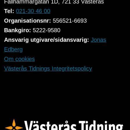
Fallhammargatan 1D, 721 33
Västerås
Tel:
021-30 46 00
Organisationsnr:
556521-6693
Bankgiro:
5222-9580
Ansvarig utgivare/sidansvarig:
Jonas
Edberg
Om cookies
Västerås Tidnings Integritetspolicy