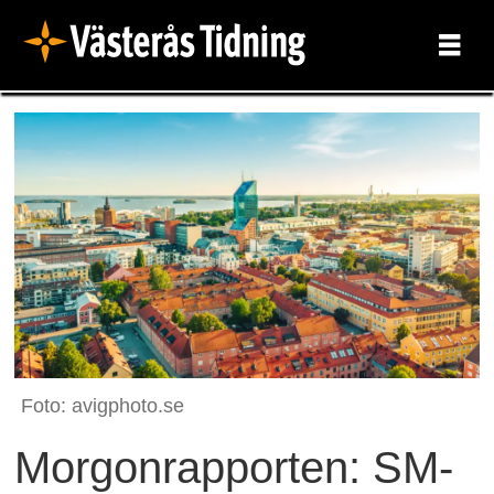
Foto: avigphoto.se
Morgonrapporten: SM-