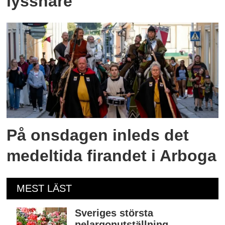
lyssnare
På onsdagen inleds det
medeltida firandet i Arboga
MEST LÄST
Sveriges största
pelargonutställning