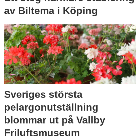
av Biltema i Köping
Sveriges största
pelargonutställning
blommar ut på Vallby
Friluftsmuseum