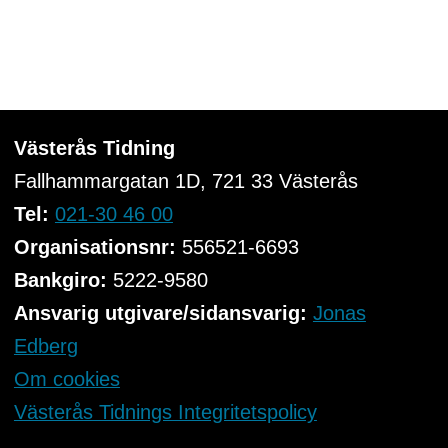
Västerås Tidning
Fallhammargatan 1D, 721 33
Västerås
Tel:
021-30 46 00
Organisationsnr:
556521-6693
Bankgiro:
5222-9580
Ansvarig utgivare/sidansvarig:
Jonas
Edberg
Om cookies
Västerås Tidnings Integritetspolicy