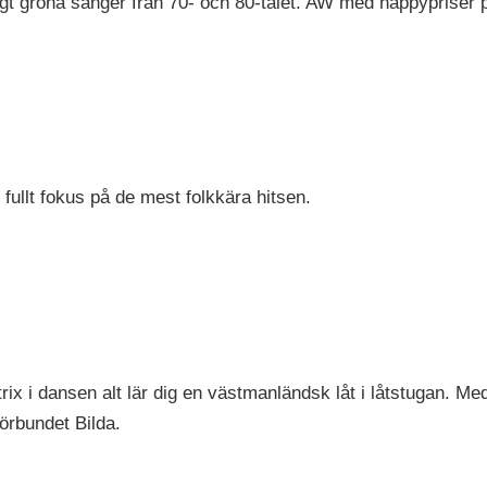
 gröna sånger från 70- och 80-talet. AW med happypriser på
ullt fokus på de mest folkkära hitsen.
trix i dansen alt lär dig en västmanländsk låt i låtstugan. M
örbundet Bilda.