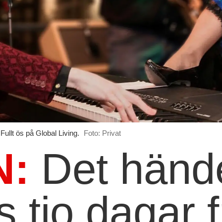
Fullt ös på Global Living.
Foto: Privat
N:
Det hände
s tio dagar 