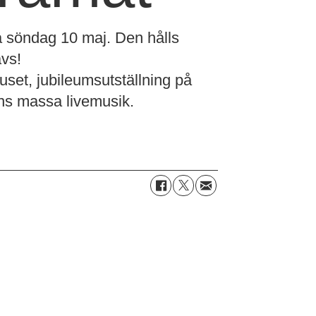
på söndag 10 maj. Den hålls
avs!
set, jubileumsutställning på
rrans massa livemusik.