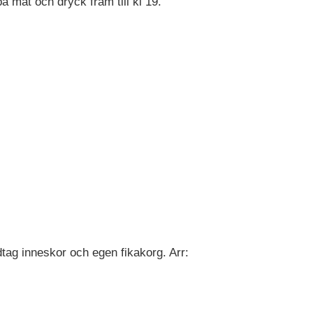
 mat och dryck fram till kl 19.
edtag inneskor och egen fikakorg. Arr: