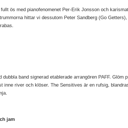
 fullt ös med pianofenomenet Per-Erik Jonsson och karismati
m trummorna hittar vi dessutom Peter Sandberg (Go Getters)
rabas.
 dubbla band signerad etablerade arrangören PAFF. Glöm punk
 inne river och klöser. The Sensitives är en rufsig, blandra
ämja.
och jam