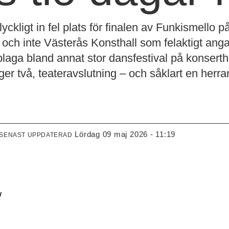
ckligt in fel plats för finalen av Funkismello 
 och inte Västerås Konsthall som felaktigt ang
ga bland annat stor dansfestival på konserthu
ånger två, teateravslutning – och såklart en he
lördag 09 maj 2026 - 11:19
SENAST UPPDATERAD
w