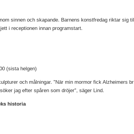
om sinnen och skapande. Barnens konstfredag riktar sig till 
ljett i receptionen innan programstart.
00 (sista helgen)
 skulpturer och målningar. ”När min mormor fick Alzheimers
 söker jag efter spåren som dröjer”, säger Lind.
ks historia