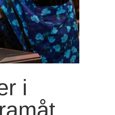
r i
framåt