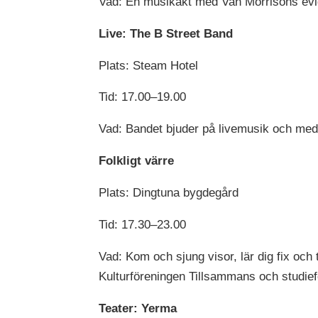
Vad: En musikakt med Van Morrisons evigt
Live: The B Street Band
Plats: Steam Hotel
Tid: 17.00–19.00
Vad: Bandet bjuder på livemusik och med f
Folkligt värre
Plats: Dingtuna bygdegård
Tid: 17.30–23.00
Vad: Kom och sjung visor, lär dig fix och 
Kulturföreningen Tillsammans och studief
Teater: Yerma