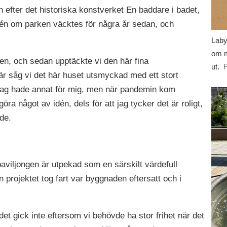
 efter det historiska konstverket En baddare i badet,
én om parken väcktes för några år sedan, och
Laby
om m
 sen, och sedan upptäckte vi den här fina
ut.
F
 såg vi det här huset utsmyckad med ett stort
jag hade annat för mig, men när pandemin kom
göra något av idén, dels för att jag tycker det är roligt,
nde.
viljongen är utpekad som en särskilt värdefull
 projektet tog fart var byggnaden eftersatt och i
 det gick inte eftersom vi behövde ha stor frihet när det