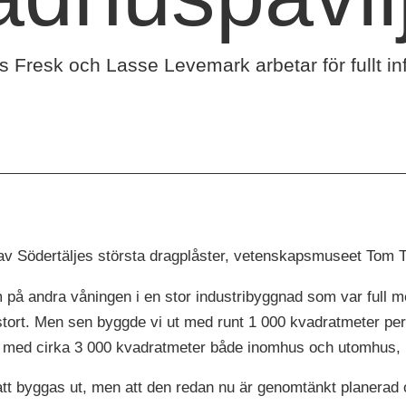
s Fresk och Lasse Levemark arbetar för fullt i
av Södertäljes största dragplåster, vetenskapsmuseet Tom T
 på andra våningen i en stor industribyggnad som var full m
stort. Men sen byggde vi ut med runt 1 000 kvadratmeter per å
ts med cirka 3 000 kvadratmeter både inomhus och utomhus, 
att byggas ut, men att den redan nu är genomtänkt planerad