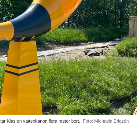
ar Klas en vattenkanon flera meter bort.
Foto: Michaela Ericzén