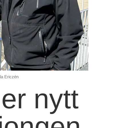
la Ericzén
er nytt
ljongen