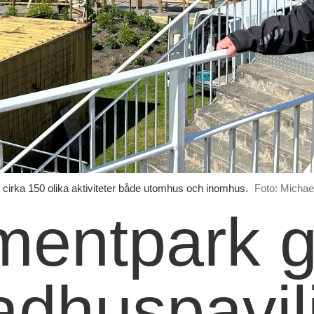
cirka 150 olika aktiviteter både utomhus och inomhus.
Foto: Michae
mentpark g
badhuspavi