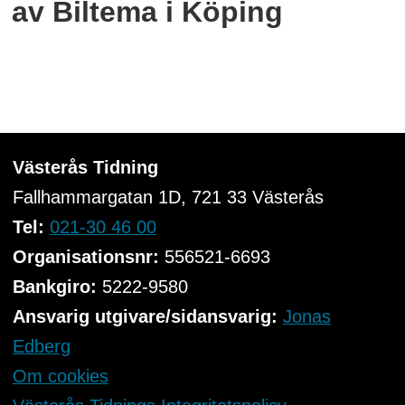
av Biltema i Köping
Västerås Tidning
Fallhammargatan 1D, 721 33
Västerås
Tel:
021-30 46 00
Organisationsnr:
556521-6693
Bankgiro:
5222-9580
Ansvarig utgivare/sidansvarig:
Jonas
Edberg
Om cookies