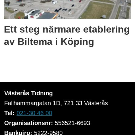
Ett steg närmare etablering
av Biltema i Köping
Västerås Tidning
Fallhammargatan 1D, 721 33
Västerås
Tel:
021-30 46 00
Organisationsnr:
556521-6693
Bankgiro:
5222-9580