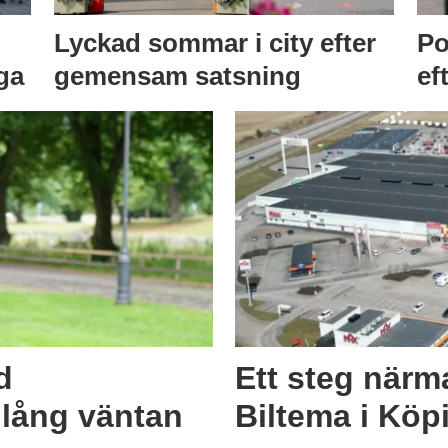
Lyckad sommar i city efter
Po
ga
gemensam satsning
ef
d
Ett steg närm
r lång väntan
Biltema i Köp