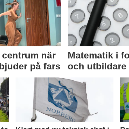
i centrum när
Matematik i f
juder på fars
och utbildare