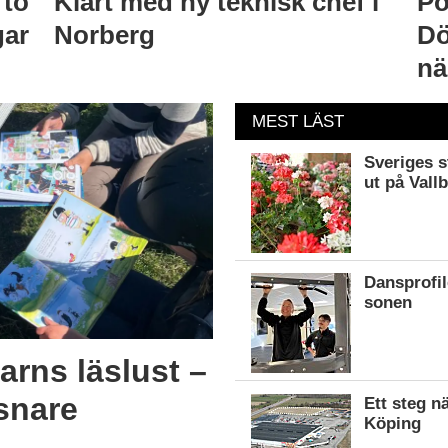
 to
Klart med ny teknisk chef i
Po
gar
Norberg
Dö
nä
MEST LÄST
Sveriges s
ut på Vall
Dansprofil
sonen
arns läslust –
snare
Ett steg n
Köping