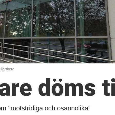
Hjärtberg
re döms ti
om "motstridiga och osannolika"