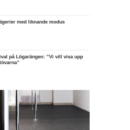
rägerier med liknande modus
ival på Lögarängen: ”Vi vill visa upp
tövarna”