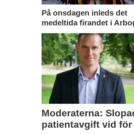
På onsdagen inleds det
medeltida firandet i Arbo
Moderaterna: Slopa
patientavgift vid fö