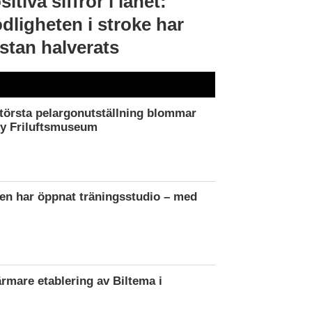
sitiva siffror i länet:
dligheten i stroke har
stan halverats
törsta pelargonutställning blommar
by Friluftsmuseum
en har öppnat träningsstudio – med
ärmare etablering av Biltema i