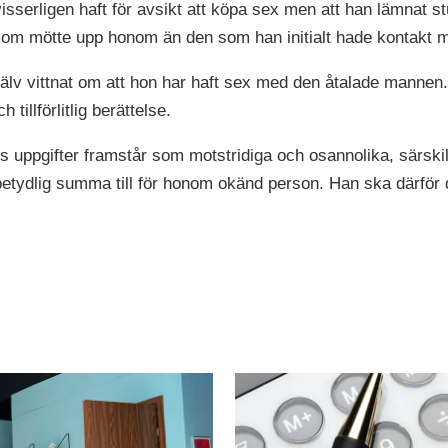
visserligen haft för avsikt att köpa sex men att han lämnat stu
 som mötte upp honom än den som han initialt hade kontakt 
älv vittnat om att hon har haft sex med den åtalade mannen.
tillförlitlig berättelse.
s uppgifter framstår som motstridiga och osannolika, särski
 obetydlig summa till för honom okänd person. Han ska därför 