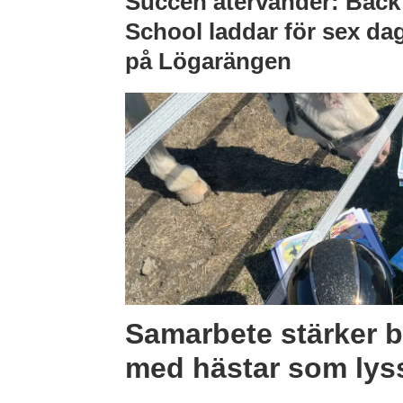
Succén återvänder: Back
School laddar för sex da
på Lögarängen
Samarbete stärker b
med hästar som lys