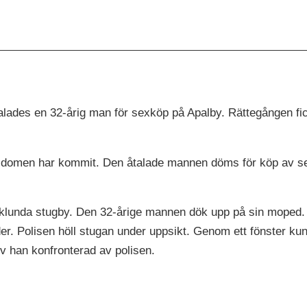
lades en 32-årig man för sexköp på Apalby. Rättegången fick 
domen har kommit. Den åtalade mannen döms för köp av sexue
unda stugby. Den 32-årige mannen dök upp på sin moped. H
er. Polisen höll stugan under uppsikt. Genom ett fönster k
 han konfronterad av polisen.