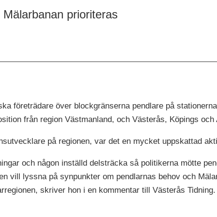
tt Mälarbanan prioriteras
ka företrädare över blockgränserna pendlare på stationerna
opposition från region Västmanland, och Västerås, Köpings o
sutvecklare på regionen, var det en mycket uppskattad aktiv
ar och någon inställd delsträcka så politikerna mötte pend
ken vill lyssna på synpunkter om pendlarnas behov och Mälar
larregionen, skriver hon i en kommentar till Västerås Tidning.