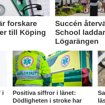
är forskare
Succén återv
r till Köping
School laddar
Lögarängen
 i
Positiva siffror i länet:
Sa
Dödligheten i stroke har
lä