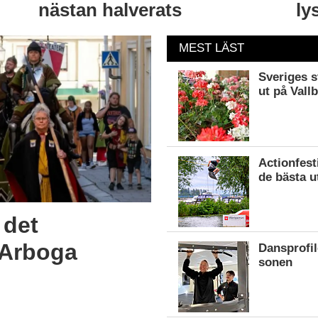
nästan halverats
ly
MEST LÄST
Sveriges s
ut på Vall
Actionfest
de bästa u
 det
i Arboga
Dansprofil
sonen