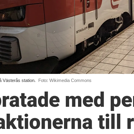
 Västerås station.
Foto: Wikimedia Commons
 pratade med pe
aktionerna till