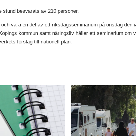
e stund besvarats av 210 personer.
och vara en del av ett riksdagsseminarium på onsdag denna
öpings kommun samt näringsliv håller ett seminarium om va
rkets förslag till nationell plan.