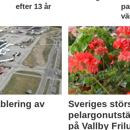
efter 13 år
pa
vä
blering av
Sveriges stör
pelargonutstä
på Vallby Fri