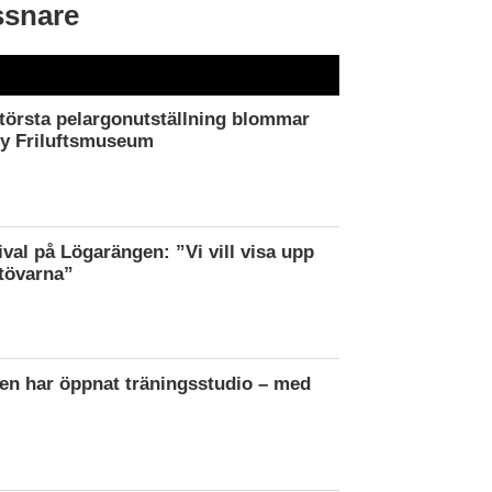
ssnare
törsta pelargonutställning blommar
by Friluftsmuseum
ival på Lögarängen: ”Vi vill visa upp
tövarna”
en har öppnat träningsstudio – med