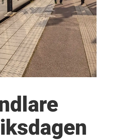
ndlare
 riksdagen