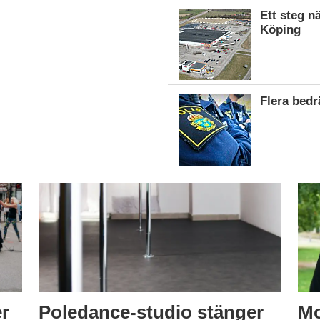
Ett steg n
Köping
Flera bed
er
Poledance-studio stänger
Mo