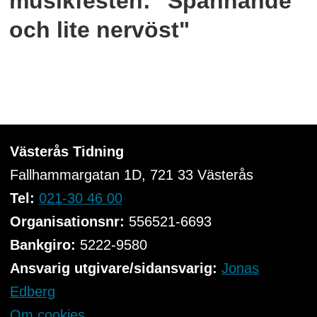
musikfesten: "Spännande
och lite nervöst"
Västerås Tidning
Fallhammargatan 1D, 721 33
Västerås
Tel:
021-30 46 00
Organisationsnr:
556521-6693
Bankgiro:
5222-9580
Ansvarig utgivare/sidansvarig:
Jonas
Edberg
Om cookies