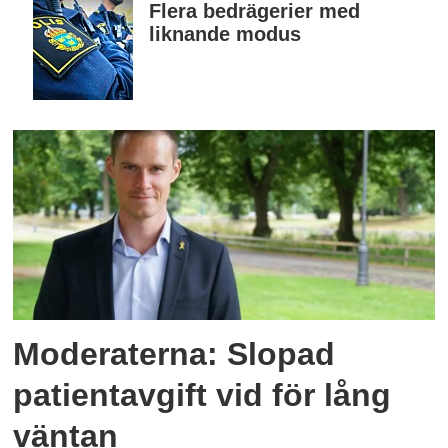
Flera bedrägerier med
liknande modus
Moderaterna: Slopad
patientavgift vid för lång
väntan