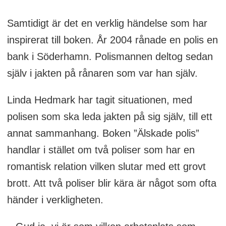
bland annat innefattar Nationella
Samtidigt är det en verklig händelse som har
insatsstyrkan, bombskyddet och
inspirerat till boken. År 2004 rånade en polis en
polisflyget. Inom Polisen har hon tidigare
bank i Söderhamn. Polismannen deltog sedan
bland annat varit polisområdeschef för
själv i jakten på rånaren som var han själv.
Västmanland och lokalområdeschef i
Örebro och Västerås.
Linda Hedmark har tagit situationen, med
polisen som ska leda jakten på sig själv, till ett
● Linda Hedmark har två barn: dottern
annat sammanhang. Boken ”Älskade polis”
Penny, 15 år och sonen Lukas, 25 år.
handlar i stället om två poliser som har en
● Hon har också en hund som heter
romantisk relation vilken slutar med ett grovt
Winston, en labradoodle.
brott. Att två poliser blir kära är något som ofta
händer i verkligheten.
● Utöver polisjobbet och författandet driver
Linda Hedmark även en yogastudio.