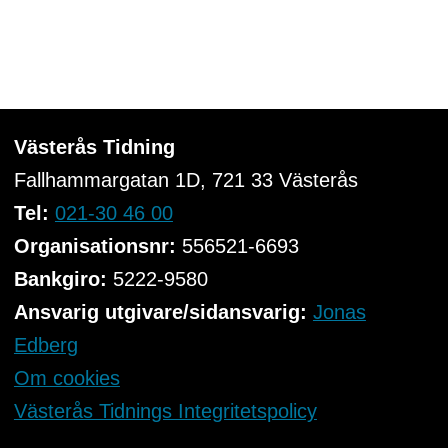
Västerås Tidning
Fallhammargatan 1D, 721 33
Västerås
Tel:
021-30 46 00
Organisationsnr:
556521-6693
Bankgiro:
5222-9580
Ansvarig utgivare/sidansvarig:
Jonas
Edberg
Om cookies
Västerås Tidnings Integritetspolicy