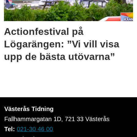
Actionfestival på
Lögarängen: ”Vi vill visa
upp de bästa utövarna”
Västerås Tidning
Fallhammargatan 1D, 721 33
Västerås
Tel:
021-30 46 00