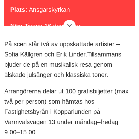
Plats:
Ansgarskyrkan
När:
Tisdag 16 december
Tid:
19.00 (Insläpp från 17.30)
På scen står två av uppskattade artister –
Sofia Källgren och Erik Linder.Tillsammans
bjuder de på en musikalisk resa genom
älskade julsånger och klassiska toner.
Arrangörerna delar ut 100 gratisbiljetter (max
två per person) som hämtas hos
Fastighetsbyrån i Kopparlunden på
Varmvalsvägen 13 under måndag–fredag
9.00–15.00.